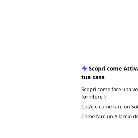
Inviando i dati si acc
I nostri esperti redigono q
Scopri come Attiv
tua casa
Scopri come fare una vo
fornitore
Cos'è e come fare un Su
Come fare un Allaccio d