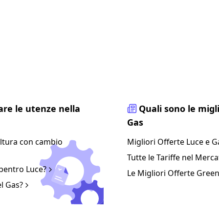
Scopri gli articoli più interessanti
etta l'
informativa sulla privacy
uotidianamente diversi articoli per rendere il mondo dell'en
are le utenze nella
Quali sono le migl
Gas
ltura con cambio
Migliori Offerte Luce e G
Tutte le Tariffe nel Merc
bentro Luce?
Le Migliori Offerte Gree
el Gas?