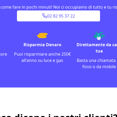
 come fare in pochi minuti! Noi ci occupiamo di tutto e tu ri
02 82 95 37 22
Risparmia Denaro
Direttamente da c
tua
iore
Puoi risparmiare anche 250€
all'anno su luce e gas
Basta una chiamata
fisso o da mobile