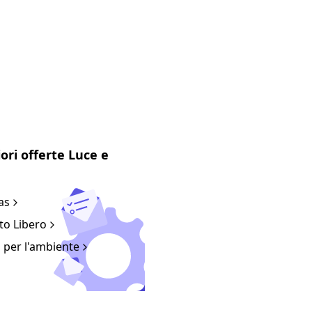
ergia più comprensibile!
iori offerte Luce e
as
ato Libero
n per l'ambiente