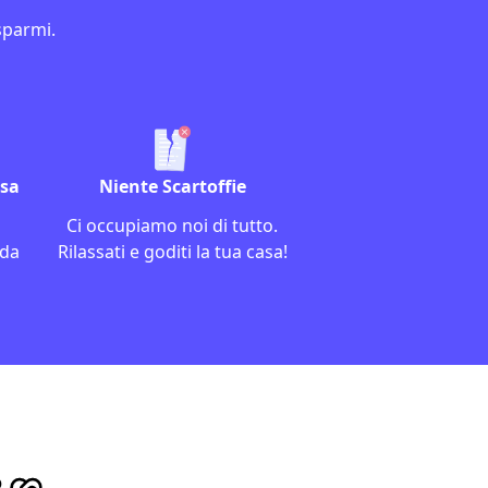
sparmi.
asa
Niente Scartoffie
Ci occupiamo noi di tutto.
 da
Rilassati e goditi la tua casa!