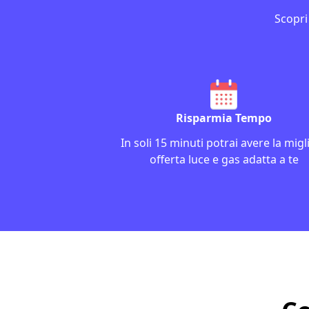
Scopri
Risparmia Tempo
In soli 15 minuti potrai avere la migl
offerta luce e gas adatta a te