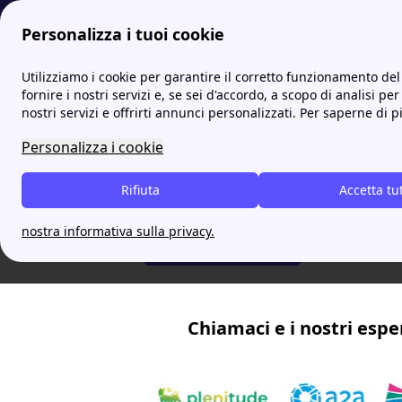
Personalizza i tuoi cookie
Utilizziamo i cookie per garantire il corretto funzionamento del 
fornire i nostri servizi e, se sei d'accordo, a scopo di analisi per
Attiva le miglior
nostri servizi e offrirti annunci personalizzati. Per saperne di p
Luce e Gas per t
Personalizza i cookie
esperti di energi
Rifiuta
Accetta tu
Chiamaci e risparmia fino a 250
nostra informativa sulla privacy.
02 82 95 37 22
Chiamaci e i nostri espe