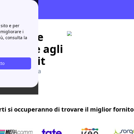
sito e per
 migliorare i
i offerte
iù, consulta la
e grazie agli
a-luce.it
tto
€ sulla bolletta
rti si occuperanno di trovare il miglior forni