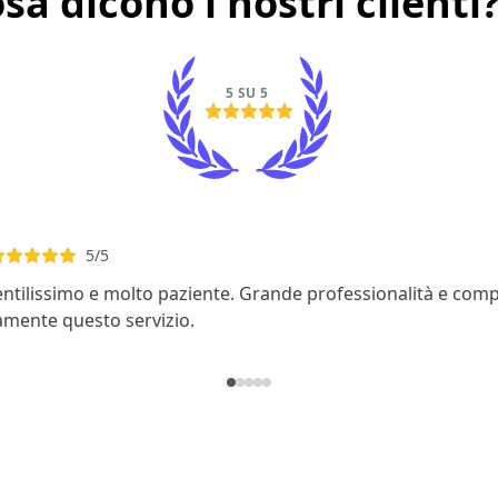
sa dicono i nostri clienti
5 SU 5
5
/5
ntilissimo e molto paziente. Grande professionalità e com
amente questo servizio.