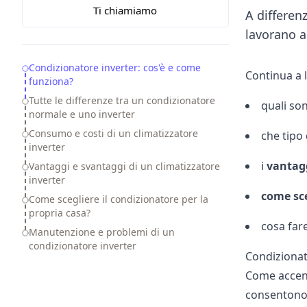
Ti chiamiamo
A differen
lavorano a
Table of Contents
Condizionatore inverter: cos'è e come
Continua a l
funziona?
Tutte le differenze tra un condizionatore
quali so
normale e uno inverter
Consumo e costi di un climatizzatore
che tipo
inverter
i
vantag
Vantaggi e svantaggi di un climatizzatore
inverter
come
sc
Come scegliere il condizionatore per la
propria casa?
cosa fare
Manutenzione e problemi di un
condizionatore inverter
Condizionat
Come accenna
consentono