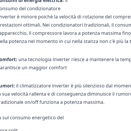
onsumi di energia elettrica:
il
onsumo del condizionatore
nverter è minore poiché la velocità di rotazione del compr
restazioni ottimali. Nei condizionatori tradizionali, il con
'apparecchio, il compressore lavora a potenza massima fin
ella potenza nel momento in cui nella stanza non c'è più l
omfort:
una tecnologia inverter riesce a mantenere la te
arantisce un maggior comfort
umori:
il climatizzatore inverter è più silenzioso dal mome
a sua velocità rallenta e di conseguenza diminuisce il rumor
radizionale on/off funziona a potenza massima.
iù sul consumo energetico del
re split.