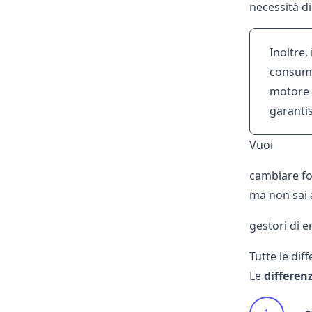
necessità d
Inoltre,
consumo 
motore 
garanti
Vuoi
cambiare for
ma non sai a
gestori di e
Tutte le di
Le
differen