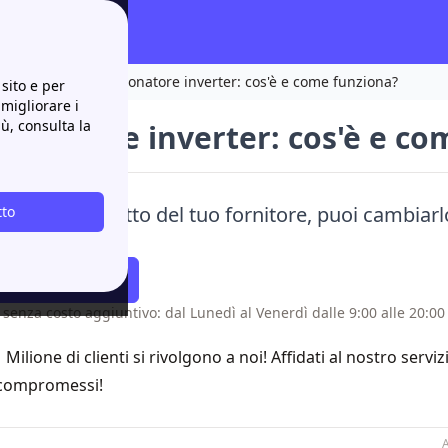
zionatori
Condizionatore inverter: cos'è e come funziona?
sito e per
 migliorare i
iù, consulta la
zionatore inverter: cos'è e co
n sei soddisfatto del tuo fornitore, puoi cambiarlo
tto
i!
atti Richiamare
 senza costo aggiuntivo: dal Lunedì al Venerdì dalle 9:00 alle 20:00 
1 Milione di clienti si rivolgono a noi! Affidati al nostro servi
compromessi!
A