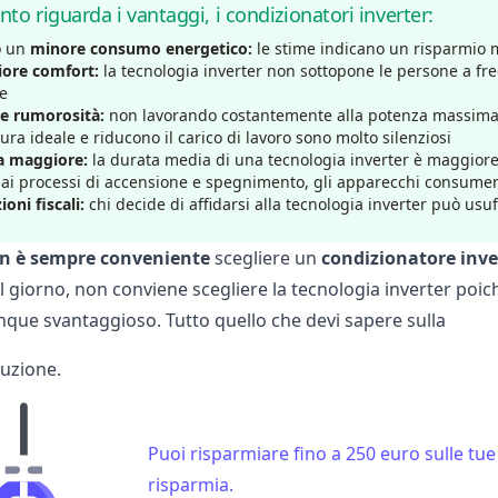
nto riguarda i vantaggi, i condizionatori inverter:
 un
minore consumo energetico:
le stime indicano un risparmio m
ore comfort:
la tecnologia inverter non sottopone le persone a f
te
e rumorosità:
non lavorando costantemente alla potenza massima, 
ra ideale e riducono il carico di lavoro sono molto silenziosi
a maggiore:
la durata media di una tecnologia inverter è maggiore
 ai processi di accensione e spegnimento, gli apparecchi consum
ioni fiscali:
chi decide di affidarsi alla tecnologia inverter può usufr
n
è
sempre
conveniente
scegliere un
condizionatore inve
 giorno, non conviene scegliere la tecnologia inverter poich
que svantaggioso. Tutto quello che devi sapere sulla
duzione.
Puoi risparmiare fino a 250 euro sulle tue 
risparmia.