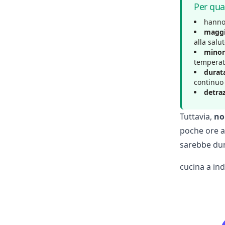
Per qua
hanno
maggi
alla salu
minor
temperatu
durat
continuo
detraz
Tuttavia,
no
poche ore al
sarebbe dun
cucina a in