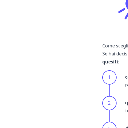
Come scegli
Se hai decis
quesiti
:
c
r
q
f