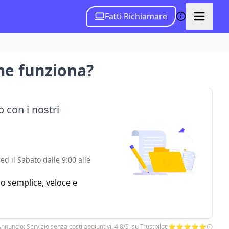
Fatti Richiamare
me funziona?
 con i nostri
ed il Sabato dalle 9:00 alle
zio semplice, veloce e
nnuncio: Servizio senza costi aggiuntivi. 4,8/5 su Trustpilot ⭐⭐⭐⭐⭐