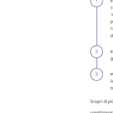
c
c
i
p
l
d
c
g
r
l
t
Scopri di p
condizionato