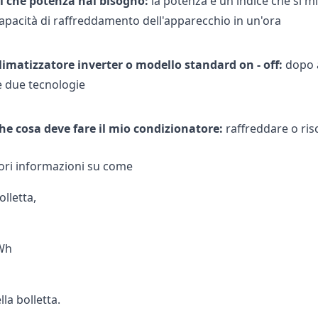
i che potenza hai bisogno:
la potenza è un indice che si mi
apacità di raffreddamento dell'apparecchio in un'ora
limatizzatore inverter o modello standard on - off:
dopo a
e due tecnologie
he cosa deve fare il mio condizionatore:
raffreddare o ris
ri informazioni su come
olletta,
kWh
la bolletta.