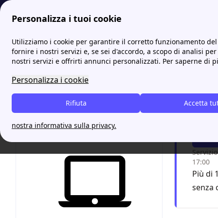
Personalizza i tuoi cookie
Energia-Luce.it
Guida Sul Consumo Energetico dei Condi
Utilizziamo i cookie per garantire il corretto funzionamento del 
More
fornire i nostri servizi e, se sei d'accordo, a scopo di analisi per
nostri servizi e offrirti annunci personalizzati. Per saperne di p
Condi
Personalizza i cookie
Se no
Rifiuta
Accetta tu
espert
nostra informativa sulla privacy.
F
Servizio
17:00
Più di 
senza 