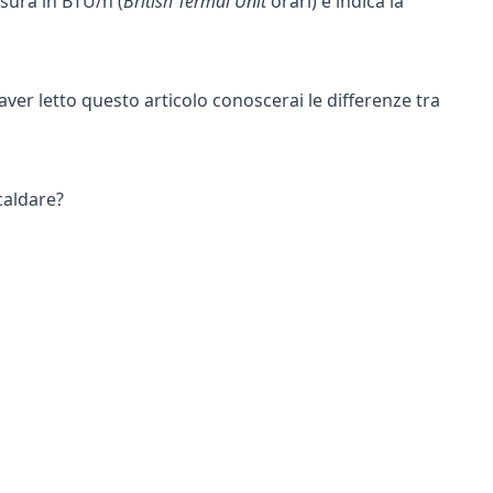
sura in BTU/h (
British Termal Unit
orari) e indica la
ver letto questo articolo conoscerai le differenze tra
caldare?