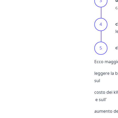
d
c
c
l
c
Ecco maggio
leggere la b
sul
costo dei 
e sull'
aumento del