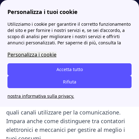
Personalizza i tuoi cookie
Utilizziamo i cookie per garantire il corretto funzionamento
Energia-Luce.it
Guida alle pratiche del mondo dell'energia
Autolettura Contatore Gas: la Guida Completa
del sito e per fornire i nostri servizi e, se sei d'accordo, a
scopo di analisi per migliorare i nostri servizi e offrirti
Autolettura Contatore
annunci personalizzati. Per saperne di più, consulta la
Gas: la Guida Completa
Personalizza i cookie
L’autolettura del contatore gas è fondamentale
Accetta tutto
per ricevere bollette basate sui consumi reali,
Rifiuta
evitando stime e conguagli. Questa guida
spiega come effettuare correttamente
nostra informativa sulla privacy.
l’autolettura, dove trovare i numeri necessari e
quali canali utilizzare per la comunicazione.
Impara anche come distinguere tra contatori
elettronici e meccanici per gestire al meglio i
tuoi consumi.