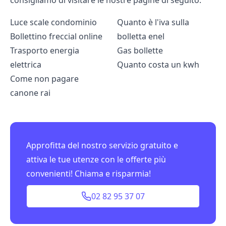
consigliamo di visitare le nostre pagine di seguito:
Luce scale condominio
Quanto è l'iva sulla
Bollettino freccial online
bolletta enel
Trasporto energia
Gas bollette
elettrica
Quanto costa un kwh
Come non pagare
canone rai
Approfitta del nostro servizio gratuito e
attiva le tue utenze con le offerte più
convenienti! Chiama e risparmia!
02 82 95 37 07