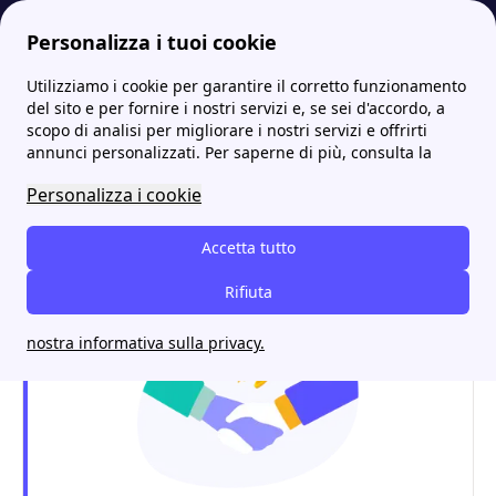
Personalizza i tuoi cookie
Utilizziamo i cookie per garantire il corretto funzionamento
Energia-Luce.it
Bolletta della Luce
PCV nella bolletta: che cosa rappresenta e quanto costa?
del sito e per fornire i nostri servizi e, se sei d'accordo, a
scopo di analisi per migliorare i nostri servizi e offrirti
PCV nella bolletta: che
annunci personalizzati. Per saperne di più, consulta la
cosa rappresenta e quanto
Personalizza i cookie
costa?
Accetta tutto
Rifiuta
nostra informativa sulla privacy.