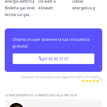
energia elettrica
Da watt a
classe
Bolletta gas enel
kilowatt
energetica g
Accise sul gas
Chiama ora per ottenere la tua consulenza
gratuita!
02 82 95 37 07
Annuncio: servizio senza costi aggiuntivi. 4,8/5 su Trustpilot
⭐⭐⭐⭐⭐
ULTIMA MODIFICA IL 13 MARZO 2025 ALLE ORE 16:24