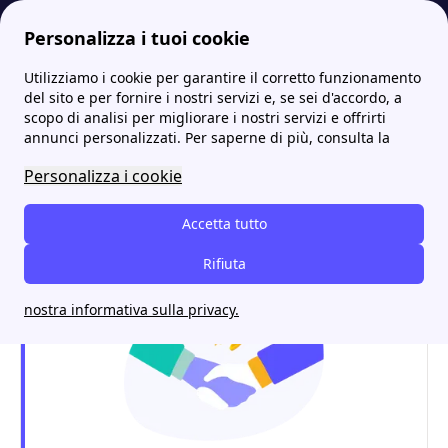
Personalizza i tuoi cookie
Utilizziamo i cookie per garantire il corretto funzionamento
Energia-Luce.it
Bolletta della Luce
Cosa sono le spese trasporto e gestione contatore
del sito e per fornire i nostri servizi e, se sei d'accordo, a
scopo di analisi per migliorare i nostri servizi e offrirti
Cosa sono le spese
annunci personalizzati. Per saperne di più, consulta la
trasporto e gestione
Personalizza i cookie
contatore
Accetta tutto
Rifiuta
nostra informativa sulla privacy.