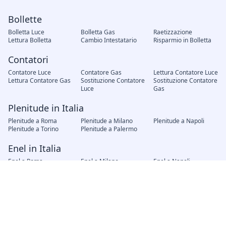
Bollette
Bolletta Luce
Bolletta Gas
Raetizzazione
Lettura Bolletta
Cambio Intestatario
Risparmio in Bolletta
Contatori
Contatore Luce
Contatore Gas
Lettura Contatore Luce
Lettura Contatore Gas
Sostituzione Contatore
Sostituzione Contatore
Luce
Gas
Plenitude in Italia
Plenitude a Roma
Plenitude a Milano
Plenitude a Napoli
Plenitude a Torino
Plenitude a Palermo
Enel in Italia
Enel a Roma
Enel a Milano
Enel a Napoli
Enel a Torino
Enel a Palermo
Fornitori in Italia
AMG Gas Palermo
Hera Bologna
A2A Brescia
Iren Genova
AGSM Verona