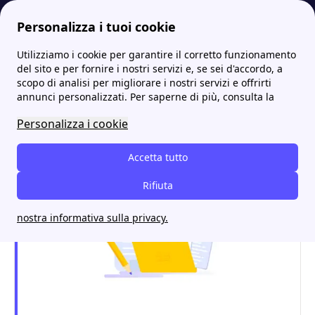
Personalizza i tuoi cookie
Utilizziamo i cookie per garantire il corretto funzionamento
Energia-Luce.it
Enel
Reclamo Enel per danni: come chiedere un risarcimento
More
del sito e per fornire i nostri servizi e, se sei d'accordo, a
scopo di analisi per migliorare i nostri servizi e offrirti
Reclamo Enel per danni:
annunci personalizzati. Per saperne di più, consulta la
come chiedere un
Personalizza i cookie
risarcimento
Accetta tutto
Rifiuta
nostra informativa sulla privacy.