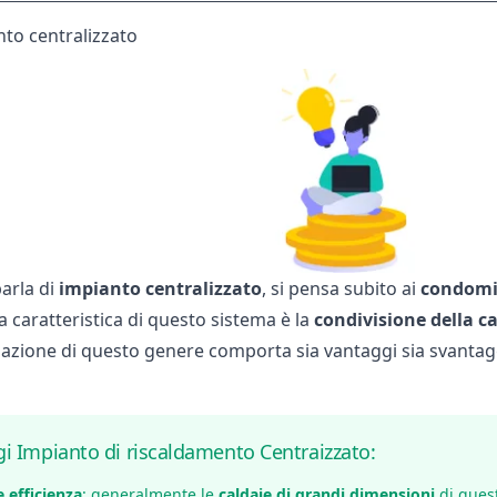
to centralizzato
arla di
impianto centralizzato
, si pensa subito ai
condomi
La caratteristica di questo sistema è la
condivisione della ca
azione di questo genere comporta sia vantaggi sia svantagg
i Impianto di riscaldamento Centraizzato:
 efficienza
: generalmente le
caldaie di grandi dimensioni
di quest