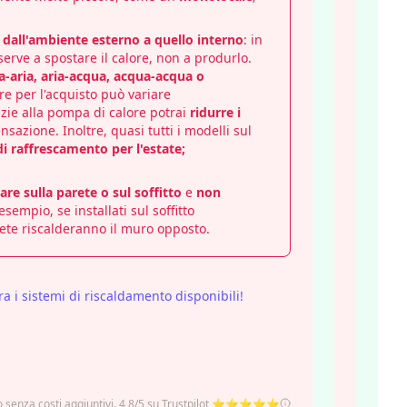
e dall'ambiente esterno a quello interno
: in
erve a spostare il calore, non a produrlo.
ia-aria, aria-acqua, acqua-acqua o
re per l'acquisto può variare
zie alla pompa di calore potrai
ridurre i
sazione. Inoltre, quasi tutti i modelli sul
di raffrescamento per l'estate;
lare sulla parete o sul soffitto
e
non
esempio, se installati sul soffitto
rete riscalderanno il muro opposto.
ra i sistemi di riscaldamento disponibili!
io senza costi aggiuntivi. 4,8/5 su Trustpilot ⭐⭐⭐⭐⭐