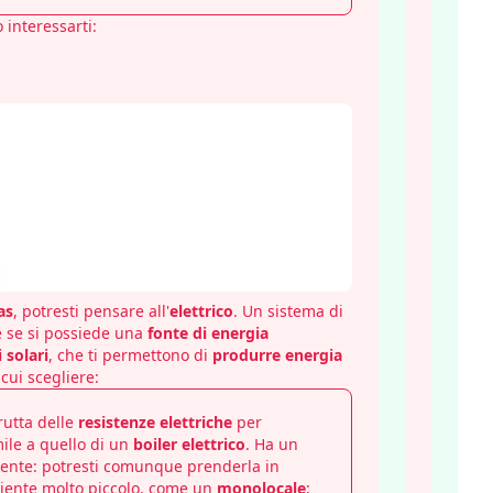
 interessarti:
as
, potresti pensare all'
elettrico
. Un sistema di
e se si possiede una
fonte di energia
 solari
, che ti permettono di
produrre energia
 cui scegliere:
frutta delle
resistenze elettriche
per
mile a quello di un
boiler elettrico
. Ha un
ente: potresti comunque prenderla in
iente molto piccolo, come un
monolocale
;