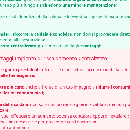
durano più a lungo e
richiedono una minore manutenzione
;
isi
: i costi di pulizia della caldaia e le eventuali spese di manuten
i;
sieri
: siccome la
caldaia è condivisa
, non dovrai provvedere dire
ente, alla sostituzione.
anto centralizzato
presenta anche degli
svantaggi
:
taggi Impianto di riscaldamento Centraizzato:
 e giorni prestabiliti
: gli orari e il periodo di accensione della cal
 alle tue esigenze
;
tte più care
: anche a fronte di un tuo impegno a
ridurre i consum
illesimi condominiali
;
a della caldaia
: non solo non potrai scegliere la caldaia, ma non p
zzare
.
e vuoi effettuare un
aumento potenza contatore
oppure
installare 
rmazioni necessarie per procedere con l'operazione.
anto autonomo