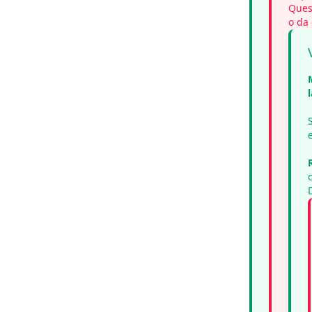
Quest
o da