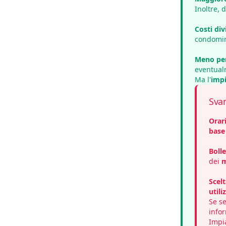
Inoltre, 
Costi div
condomin
Meno pen
eventualm
Ma l'
impi
Svan
Orari
base
Bolle
dei
m
Scelt
utili
Se s
info
Impi