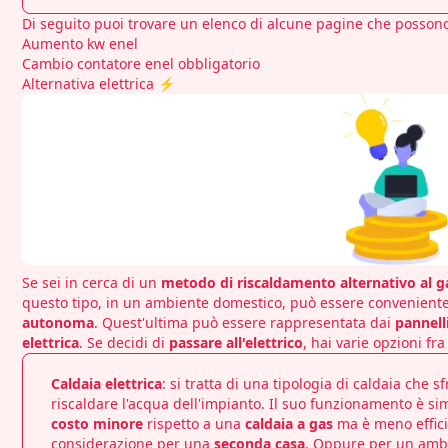
Di seguito puoi trovare un elenco di alcune pagine che possono
Aumento kw enel
Cambio contatore enel obbligatorio
Alternativa elettrica
⚡
Se sei in cerca di un
metodo di riscaldamento alternativo al g
questo tipo, in un ambiente domestico, può essere convenient
autonoma
. Quest'ultima può essere rappresentata dai
pannelli
elettrica
. Se decidi di
passare all'elettrico
, hai varie opzioni fra
Caldaia elettrica
: si tratta di una tipologia di caldaia che s
riscaldare l'acqua dell'impianto. Il suo funzionamento è si
costo minore
rispetto a una
caldaia a gas
ma è meno effici
considerazione per una
seconda casa
. Oppure per un amb