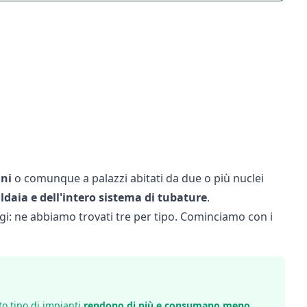
ni
o comunque a palazzi abitati da due o più nuclei
ldaia e dell'intero sistema di tubature
.
i: ne abbiamo trovati tre per tipo. Cominciamo con i
o tipo di impianti
rendono di più e consumano meno
.