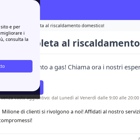
?
La Guida completa al riscaldamento domestico!
sito e per
 migliorare i
iù, consulta la
ida completa al riscaldamento
il riscaldamento a gas! Chiama ora i nostri espert
tto
armiare!⚡
atti Richiamare
 senza costo aggiuntivo: dal Lunedì al Venerdì dalle 9:00 alle 20:00 
1 Milione di clienti si rivolgono a noi! Affidati al nostro servi
compromessi!
A