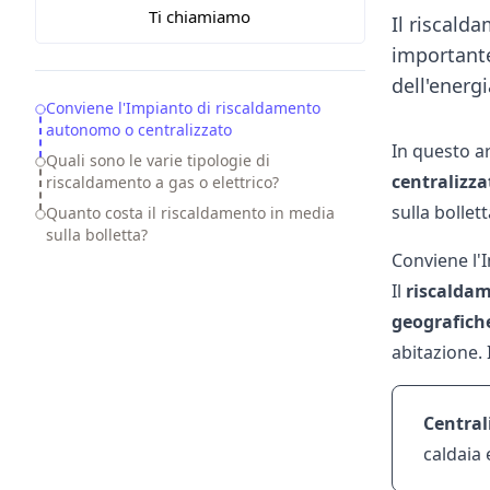
Ti chiamiamo
Il riscald
importante
dell'energ
Table of Contents
Conviene l'Impianto di riscaldamento
autonomo o centralizzato
In questo a
Quali sono le varie tipologie di
centralizz
riscaldamento a gas o elettrico?
sulla bollett
Quanto costa il riscaldamento in media
sulla bolletta?
Conviene l'
Il
riscalda
geografiche
abitazione. 
Central
caldaia 