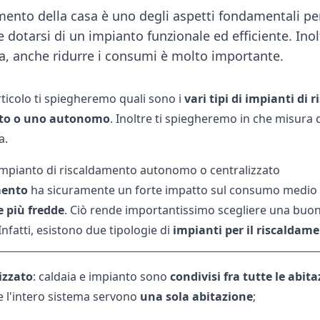
amento della casa è uno degli aspetti fondamentali per
 dotarsi di un impianto funzionale ed efficiente. Inolt
ia, anche ridurre i consumi è molto importante.
rticolo ti spiegheremo quali sono i
vari tipi di impianti di
ato o uno autonomo
. Inoltre ti spiegheremo in che misura 
a.
Impianto di riscaldamento autonomo o centralizzato
mento
ha sicuramente un forte impatto sul
consumo medio 
 più fredde
. Ciò rende importantissimo scegliere una buona 
Infatti, esistono due tipologie di
impianti per il riscaldam
izzato
: caldaia e impianto sono
condivisi fra tutte le abi
e l'intero sistema servono
una sola abitazione
;