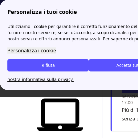
Personalizza i tuoi cookie
Energia-Luce.it
Qual è il consumo medio di gas in Italia
Utilizziamo i cookie per garantire il corretto funzionamento del 
More
fornire i nostri servizi e, se sei d'accordo, a scopo di analisi per
nostri servizi e offrirti annunci personalizzati. Per saperne di p
La Gu
Personalizza i cookie
Prova 
Rifiuta
Accetta tu
risp
nostra informativa sulla privacy.
F
Servizio
17:00
Più di 
senza 