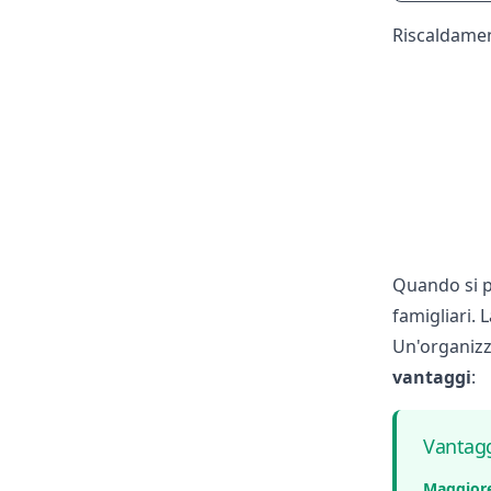
Riscaldamen
Quando si p
famigliari. 
Un'organizz
vantaggi
:
Vantagg
Maggiore