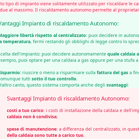
o tipo di impianto viene solitamente utilizzato per riscaldare le c
 due al massimo. Il riscaldamento autonomo permette al proprietar
Vantaggi Impianto di riscaldamento Autonomo:
Maggiore libertà rispetto al centralizzato
: puoi decidere in auton
la temperatura
, fermi restando gli obblighi di legge contro lo sprec
Scelta dell'impianto: puoi decidere autonomamente
quale caldaia 
esempio, puoi optare per una
caldaia a gas
oppure per una stufa a 
Risparmio
: riuscire o meno a risparmiare sulla
fattura del gas
a fin
comunque tutti
sotto il tuo controllo
.
D'altro canto, questo sistema comporta anche degli
svantaggi
:
Svantaggi Impianto di riscaldamento Autonomo:
costi a tuo carico
: i costi di installazione della caldaia e dell'i
caldaia non è condivisa
;
spese di manutenzione
: a differenza del centralizzato, in ques
della caldaia sono tutte a carico tuo
.