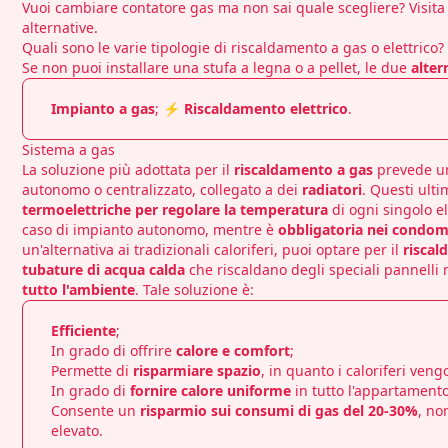
Vuoi
cambiare contatore gas
ma non sai quale scegliere? Visita 
alternative.
Quali sono le varie tipologie di riscaldamento a gas o elettrico?
Se non puoi installare una stufa a legna o a pellet, le due
alter
Impianto a gas
;
⚡ Riscaldamento elettrico
.
Sistema a gas
La soluzione più adottata per il
riscaldamento a gas
prevede 
autonomo o centralizzato, collegato a dei
radiatori
. Questi ult
termoelettriche per regolare la temperatura
di ogni singolo e
caso di impianto autonomo, mentre è
obbligatoria nei condom
un'alternativa ai tradizionali caloriferi, puoi optare per il
risca
tubature di acqua calda
che riscaldano degli speciali pannelli
tutto l'ambiente
. Tale soluzione è:
Efficiente
;
In grado di offrire
calore e comfort
;
Permette di
risparmiare spazio
, in quanto i caloriferi veng
In grado di
fornire calore uniforme
in tutto l'appartamento
Consente un
risparmio sui consumi di gas del 20-30%
, no
elevato.