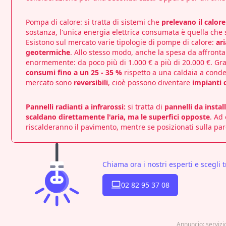
Pompa di calore
: si tratta di sistemi che
prelevano il calor
sostanza, l'unica energia elettrica consumata è quella che s
Esistono sul mercato varie tipologie di pompe di calore:
ar
geotermiche
. Allo stesso modo, anche la spesa da affronta
enormemente: da poco più di 1.000 € a più di 20.000 €. Gra
consumi fino a un 25 - 35 %
rispetto a una caldaia a conden
mercato sono
reversibili
, cioè possono diventare
impianti 
Pannelli radianti a infrarossi:
si tratta di
pannelli da instal
scaldano direttamente l'aria, ma le superfici opposte
. Ad 
riscalderanno il pavimento, mentre se posizionati sulla pa
Chiama ora i nostri esperti e scegli t
02 82 95 37 08
Annuncio: serviz