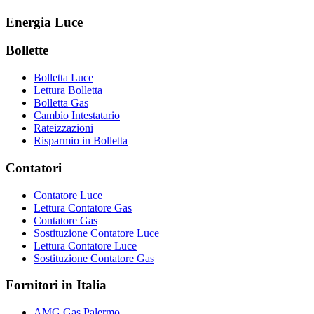
Energia Luce
Bollette
Bolletta Luce
Lettura Bolletta
Bolletta Gas
Cambio Intestatario
Rateizzazioni
Risparmio in Bolletta
Contatori
Contatore Luce
Lettura Contatore Gas
Contatore Gas
Sostituzione Contatore Luce
Lettura Contatore Luce
Sostituzione Contatore Gas
Fornitori in Italia
AMG Gas Palermo