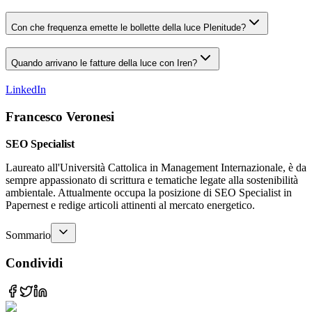
Con che frequenza emette le bollette della luce Plenitude?
Quando arrivano le fatture della luce con Iren?
LinkedIn
Francesco Veronesi
SEO Specialist
Laureato all'Università Cattolica in Management Internazionale, è da
sempre appassionato di scrittura e tematiche legate alla sostenibilità
ambientale. Attualmente occupa la posizione di SEO Specialist in
Papernest e redige articoli attinenti al mercato energetico.
Sommario
Condividi