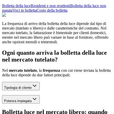
Bolletta della luce
Residenti e non residenti
Bolletta della luce non
pagata
Voci in bolletta
Costo della bolletta
La frequenza di arrivo della bolletta della luce dipende dal tipo di
mercato (tutelato o libero) e dalle caratteristiche del contratto. Nel
mercato tutelato, la fatturazione è bimestrale per clienti domestici,
mentre nel mercato libero può variare in base al fornitore, offrendo
anche opzioni mensili o trimestrali.
Ogni quanto arriva la bolletta della luce
nel mercato tutelato?
Nel
mercato tutelato
, la
frequenza
con cui viene inviata la bolletta
della luce dipende da due fattori principali:
Tipologia di cliente
Potenza impiegata
Bolletta luce nel mercato libero: quando