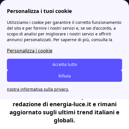
Personalizza i tuoi cookie
Utilizziamo i cookie per garantire il corretto funzionamento
Energia-Luce.it
Scopri tutte le News su Energia e Sostenibilità grazie a energia-luce.it
del sito e per fornire i nostri servizi e, se sei d'accordo, a
scopo di analisi per migliorare i nostri servizi e offrirti
Scopri tutte le News su
annunci personalizzati. Per saperne di più, consulta la
Energia e Sostenibilità
Personalizza i cookie
grazie a energia-luce.it
Accetta tutto
Rifiuta
In questa sezione troverai tutte le ultime
news sul mondo dell'energia e della
nostra informativa sulla privacy.
sostenibilità. Lasciati ispirare dalla
redazione di energia-luce.it e rimani
aggiornato sugli ultimi trend italiani e
globali.