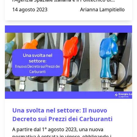
Milano
14 agosto 2023
Arianna Lampitiello
Una svolta nel settore: Il nuovo
Decreto sui Prezzi dei Carburanti
A partire dal 1° agosto 2023, una nuova
normativa è entrata in vigore, obbligando i