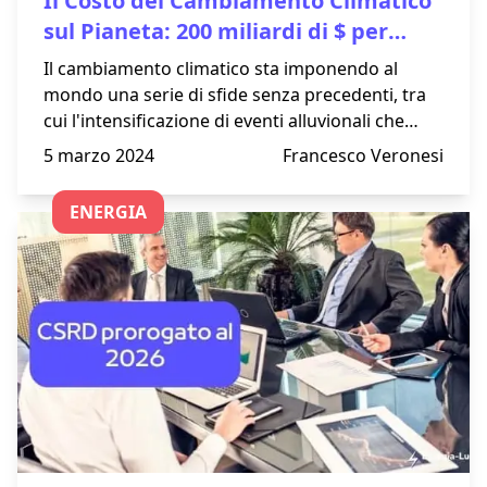
Il Costo del Cambiamento Climatico
sul Pianeta: 200 miliardi di $ per
Alluvioni
Il cambiamento climatico sta imponendo al
mondo una serie di sfide senza precedenti, tra
cui l'intensificazione di eventi alluvionali che
hanno un impatto diretto e significativo sulle
5 marzo 2024
Francesco Veronesi
infrastrutture energetiche e sull'economia
globale. Nel 2023 è stato stimato che il costo
ENERGIA
delle alluvioni sul nostro pianeta sia stato di
circa 200 miliardi di dollari.