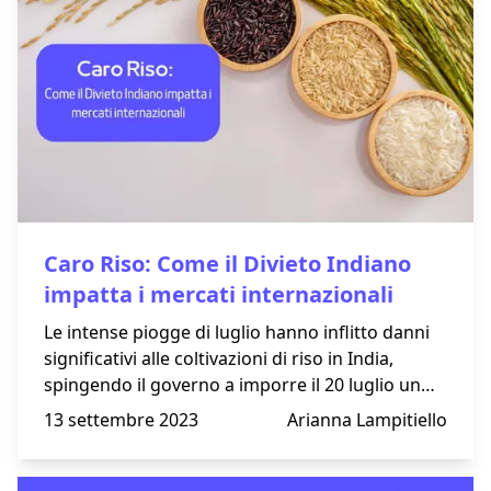
Caro Riso: Come il Divieto Indiano
impatta i mercati internazionali
Le intense piogge di luglio hanno inflitto danni
significativi alle coltivazioni di riso in India,
spingendo il governo a imporre il 20 luglio un
divieto sull'esportazione del riso bianco non-
13 settembre 2023
Arianna Lampitiello
basmati.