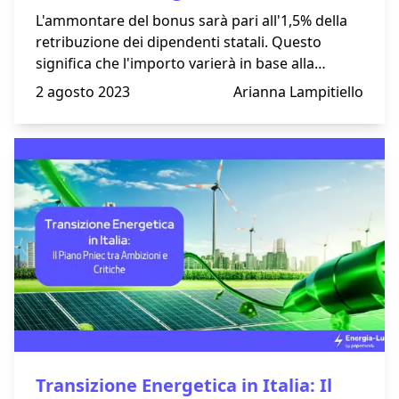
L'ammontare del bonus sarà pari all'1,5% della
retribuzione dei dipendenti statali. Questo
significa che l'importo varierà in base alla
retribuzione di ciascun lavoratore, con cifre
2 agosto 2023
Arianna Lampitiello
diverse per ogni individuo.
Transizione Energetica in Italia: Il