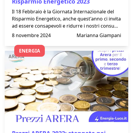
Risparmio Energetico 2023
Il 18 Febbraio è la Giornata Internazionale del
Risparmio Energetico, anche quest'anno ci invita
ad essere consapevoli e ridurre i nostri consumi
per aiutare il nostro Pianeta. Ricordandoci che
8 novembre 2024
Marianna Giampani
chiunque nel mondo può fare la differenza.
ENERGIA