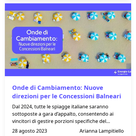
a supportare economicamente i proprietari.
Questo aiuto non solo allevia gli oneri economici
legati alle cure veterinarie, ma promuove anche
il benessere degli animali.
Onde di Cambiamento: Nuove
direzioni per le Concessioni Balneari
Dal 2024, tutte le spiagge italiane saranno
sottoposte a gara d’appalto, consentendo ai
vincitori di gestire porzioni specifiche del
territorio demaniale, effettuando un subentro
28 agosto 2023
Arianna Lampitiello
come nuovi gestori.