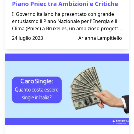
Piano Pniec tra Ambizioni e Critiche
Il Governo italiano ha presentato con grande
entusiasmo il Piano Nazionale per l'Energia e il
Clima (Pniec) a Bruxelles, un ambizioso progetto
mirato a contrastare i cambiamenti climatici e
24 luglio 2023
Arianna Lampitiello
raggiungere gli obiettivi fissati dall'Unione
Europea.