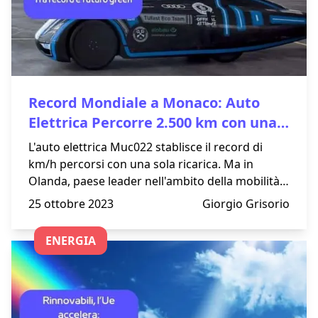
Record Mondiale a Monaco: Auto
Elettrica Percorre 2.500 km con una
Sola Ricarica
L'auto elettrica Muc022 stablisce il record di
km/h percorsi con una sola ricarica. Ma in
Olanda, paese leader nell'ambito della mobilità
elettrica, gli automobilisti non sembrano essere
25 ottobre 2023
Giorgio Grisorio
troppo convinti di abbandonare le auto a
benzina.
ENERGIA