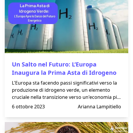
Un Salto nel Futuro: L’Europa
Inaugura la Prima Asta di Idrogeno
L'Europa sta facendo passi significativi verso la
produzione di idrogeno verde, un elemento
cruciale nella transizione verso un'economia più
sostenibile. Ne è l’esempio la Banca per
6 ottobre 2023
Arianna Lampitiello
l’idrogeno, uno strumento ideato dall’ Unione
Europea per finanziare la realizzazione di
investimenti volti alla produzione di idrogeno.