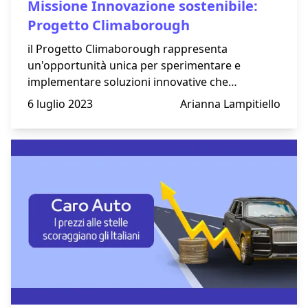
Missione Innovazione sostenibile:
Progetto Climaborough
il Progetto Climaborough rappresenta
un'opportunità unica per sperimentare e
implementare soluzioni innovative che
contribuiranno a un'evoluzione positiva delle
6 luglio 2023
Arianna Lampitiello
città verso un futuro sostenibile.