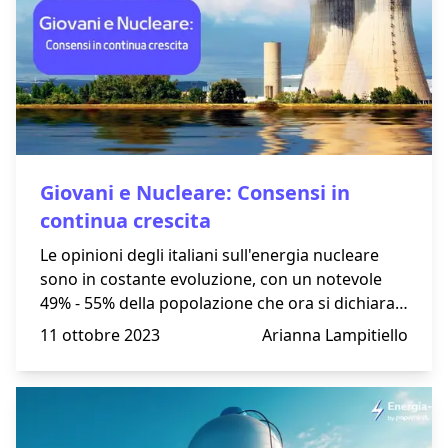
Giovani e Nucleare: Consensi in
continua crescita
Le opinioni degli italiani sull'energia nucleare
sono in costante evoluzione, con un notevole
49% - 55% della popolazione che ora si dichiara
favorevole all'adozione di tecnologie nucleari
11 ottobre 2023
Arianna Lampitiello
avanzate. Questo entusiasmo è particolarmente
evidente tra i giovani, con una differenza del
16% rispetto ai loro coetanei più anziani; il 63%
degli under 35 è a favore, rispetto al 47% degli
over 55.