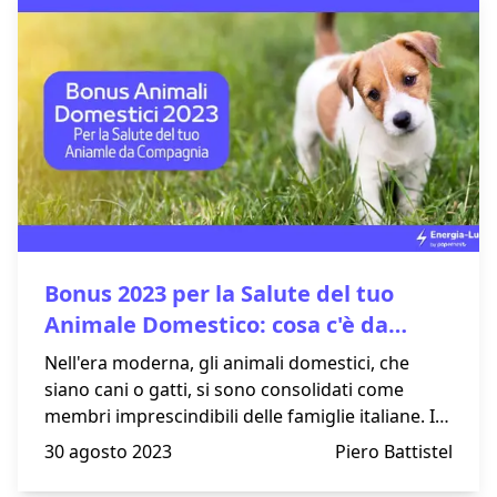
Bonus 2023 per la Salute del tuo
Animale Domestico: cosa c'è da
sapere!
Nell'era moderna, gli animali domestici, che
siano cani o gatti, si sono consolidati come
membri imprescindibili delle famiglie italiane. In
considerazione di ciò, il Governo ha introdotto
30 agosto 2023
Piero Battistel
una misura speciale anche quest’anno,
denominata "Bonus Animali Domestici", mirata