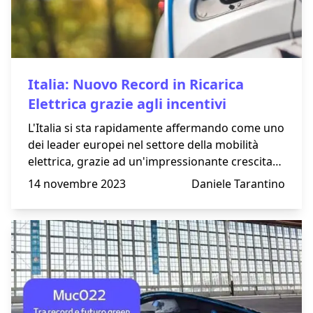
Italia: Nuovo Record in Ricarica
Elettrica grazie agli incentivi
L'Italia si sta rapidamente affermando come uno
dei leader europei nel settore della mobilità
elettrica, grazie ad un'impressionante crescita
delle stazioni di ricarica per i veicoli elettrici.
14 novembre 2023
Daniele Tarantino