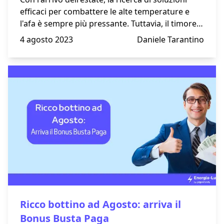
efficaci per combattere le alte temperature e
l'afa è sempre più pressante. Tuttavia, il timore
di incorrere in bollette eccessive a causa
4 agosto 2023
Daniele Tarantino
dell'utilizzo del condizionatore d'aria spesso
rappresenta un freno.
Ricco bottino ad Agosto: arriva il
Bonus Busta Paga