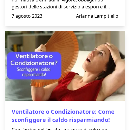
gestori delle stazioni di servizio a esporre il
prezzo medio dei carburanti accanto a quelli
7 agosto 2023
Arianna Lampitiello
praticati internamente.
Ventilatore o Condizionatore: Come
sconfiggere il caldo risparmiando!
Con l'arrivo dell'estate, la ricerca di soluzioni