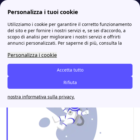
Personalizza i tuoi cookie
Utilizziamo i cookie per garantire il corretto funzionamento
Energia-Luce.it
Tutti gli sportelli A2A: gli indirizzi e i contatti
A2A a Assago | Scopri indirizzi, orari e contatti utili
del sito e per fornire i nostri servizi e, se sei d'accordo, a
scopo di analisi per migliorare i nostri servizi e offrirti
A2A a Assago | Scopri
annunci personalizzati. Per saperne di più, consulta la
indirizzi, orari e contatti
Personalizza i cookie
utili
Accetta tutto
Rifiuta
nostra informativa sulla privacy.