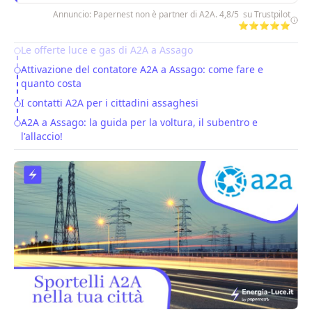
Annuncio: Papernest non è partner di A2A. 4,8/5 su Trustpilot
⭐⭐⭐⭐⭐
Le offerte luce e gas di A2A a Assago
Table of Contents
Attivazione del contatore A2A a Assago: come fare e
quanto costa
I contatti A2A per i cittadini assaghesi
A2A a Assago: la guida per la voltura, il subentro e
l'allaccio!