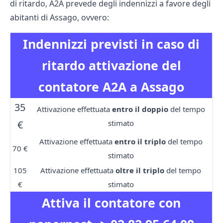
di ritardo, A2A prevede degli indennizzi a favore degli
abitanti di Assago, ovvero:
Indennizzi previsti in caso di
ritardo attivazione del
contatore A2A a Assago
35
Attivazione effettuata
entro il doppio
del tempo
€
stimato
Attivazione effettuata
entro il triplo
del tempo
70 €
stimato
105
Attivazione effettuata
oltre il triplo
del tempo
€
stimato
Attiva il contatore con