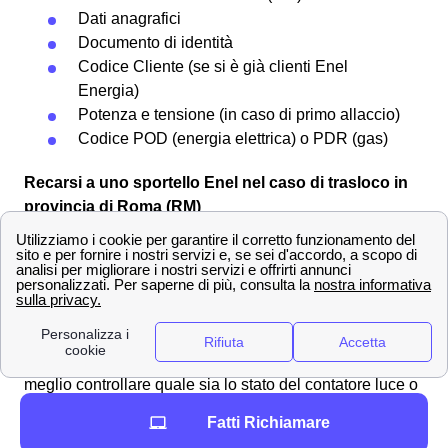
Dati anagrafici
Documento di identità
Codice Cliente (se si è già clienti Enel
Energia)
Potenza e tensione (in caso di primo allaccio)
Codice POD (energia elettrica) o PDR (gas)
Recarsi a uno sportello Enel nel caso di trasloco in
provincia di Roma (RM)
Avere un confronto diretto con un operatore presso uno
degli sportelli Enel può diventare necessario in caso di
trasloco in provincia di Roma. Infatti, un assistente può
indicarti il modo giusto di procedere con la tua fornitura
luce e gas nella tua nuova casa in provincia di Roma.
Prima di recarsi ad uno sportello Enel Roma (RM) è
meglio controllare quale sia lo stato del contatore luce o
gas. Precisamente ci si può trovare in quattro casistiche
Fatti Richiamare
differenti: