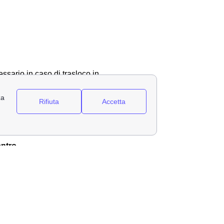
ssario in caso di trasloco in
ornitura luce e gas nella tua
controllare quale sia lo stato
ro cambiare l’intestatario in
ntro
.
 avviare la pratica di
prima
o di effettuare l'
allaccio del