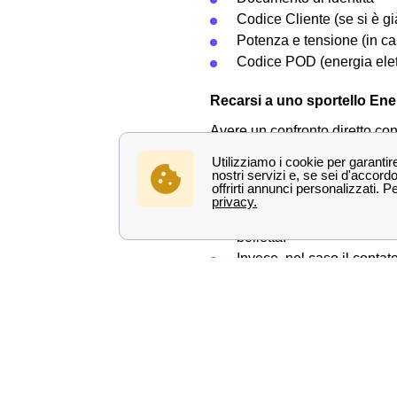
Codice Cliente (se si è gi
Potenza e tensione (in ca
Codice POD (energia elet
Recarsi a uno sportello Enel
Avere un confronto diretto con
provincia di Milano. Infatti, u
nuova casa in provincia di Mil
del contatore luce o gas. Preci
Se il contatore è già pres
bolletta.
Invece, nel caso il contat
Qualora il contatore foss
attivazione del contator
Se il contatore non fosse 
contatore
.
Scopri di più su: