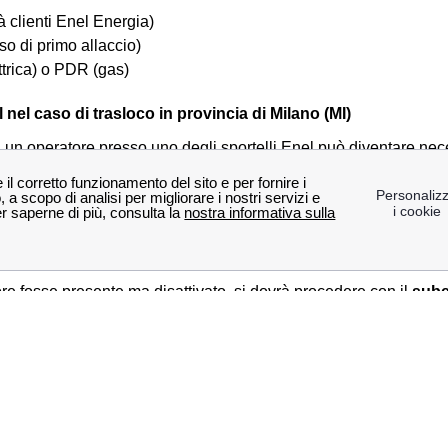
à clienti Enel Energia)
so di primo allaccio)
trica) o PDR (gas)
 nel caso di trasloco in provincia di Milano (MI)
 un operatore presso uno degli sportelli Enel può diventare nece
n assistente può indicarti il modo giusto di procedere con la tua f
ano. Prima di recarsi ad uno sportello Enel Milano (MI) è meglio 
samente ci si può trovare in quattro casistiche differenti:
ente ed è anche già attivo, bisognerà richiedere la
voltura
, ovve
ore fosse presente ma disattivato, si dovrà procedere con il
sube
e presente ma non fosse mai stato attivato prima, sarà necessario
e
.
presente, bisognerà richiedere al punto Enel in provincia di Milan