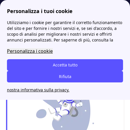
Personalizza i tuoi cookie
Utilizziamo i cookie per garantire il corretto funzionamento
Energia-Luce.it
Tutti gli sportelli A2A: gli indirizzi e i contatti
A2A Rovetta: punti vendita, attivazione utenze e orari
del sito e per fornire i nostri servizi e, se sei d'accordo, a
scopo di analisi per migliorare i nostri servizi e offrirti
A2A Rovetta: punti
annunci personalizzati. Per saperne di più, consulta la
vendita, attivazione
Personalizza i cookie
utenze e orari
Accetta tutto
Rifiuta
nostra informativa sulla privacy.