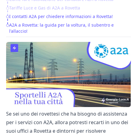
Table of Contents
Tariffe Luce e Gas di A2A a Rovetta
I contatti A2A per chiedere informazioni a Rovetta!
A2A a Rovetta: la guida per la voltura, il subentro e
l'allaccio!
Se sei uno dei rovettesi che ha bisogno di assistenza
per i servizi con A2A, allora potresti recarti in uno dei
suoi uffici a Rovetta e dintorni per risolvere