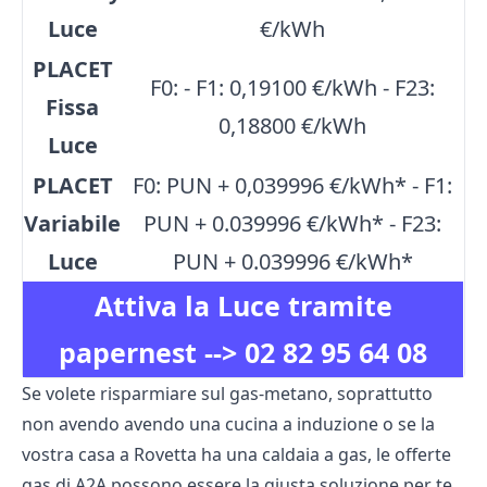
Luce
€/kWh
PLACET
F0: - F1: 0,19100 €/kWh - F23:
Fissa
0,18800 €/kWh
Luce
PLACET
F0: PUN + 0,039996 €/kWh* - F1:
Variabile
PUN + 0.039996 €/kWh* - F23:
Luce
PUN + 0.039996 €/kWh*
Attiva la Luce tramite
papernest -->
02 82 95 64 08
Se volete risparmiare sul gas-metano, soprattutto
non avendo avendo una cucina a induzione o se la
vostra casa a Rovetta ha una caldaia a gas, le offerte
gas di A2A possono essere la giusta soluzione per te.