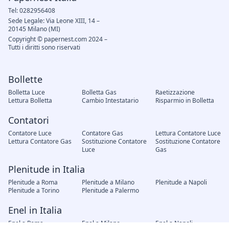
Tel: 0282956408
Sede Legale: Via Leone XIII, 14 –
20145 Milano (MI)
Copyright © papernest.com 2024 –
Tutti i diritti sono riservati
Bollette
Bolletta Luce
Bolletta Gas
Raetizzazione
Lettura Bolletta
Cambio Intestatario
Risparmio in Bolletta
Contatori
Contatore Luce
Contatore Gas
Lettura Contatore Luce
Lettura Contatore Gas
Sostituzione Contatore
Sostituzione Contatore
Luce
Gas
Plenitude in Italia
Plenitude a Roma
Plenitude a Milano
Plenitude a Napoli
Plenitude a Torino
Plenitude a Palermo
Enel in Italia
Enel a Roma
Enel a Milano
Enel a Napoli