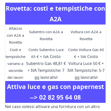
Rovetta: costi e tempistiche con
A2A
Allaccio
Subentro con A2A a
Voltura con A2A a
con A2A a
Rovetta
Rovetta
Rovetta
Costi e
Costo Subentro Luce
Costo Voltura Gas 60
Costo
Costo
tempistiche
65 € + IVA
€ + IVA
Subentro Gas 48,81 €
Voltura Luce 50 € +
variano a
+ IVA
Tempistiche: 7
IVA
Tempistiche: 5-7
seconda
gg lavorativi
gg lavorativi
dei lavori
Attiva luce e gas con papernest
-->
02 82 95 64 08
Nel caso volessi attivare una fornitura con un altro