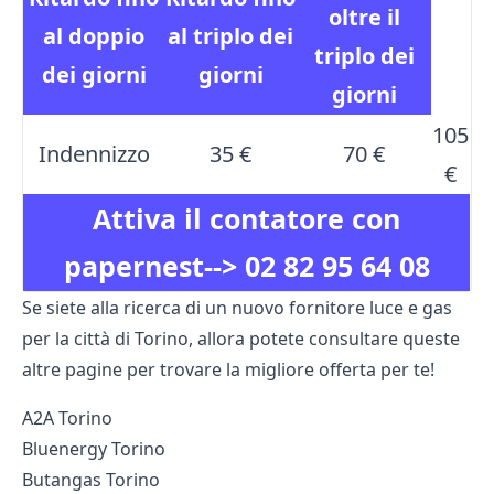
oltre il
al
doppio
al
triplo
dei
triplo
dei
dei giorni
giorni
giorni
105
Indennizzo
35 €
70 €
€
Attiva il contatore con
papernest-->
02 82 95 64 08
Se siete alla ricerca di un nuovo fornitore luce e gas
per la città di Torino, allora potete consultare queste
altre pagine per trovare la migliore offerta per te!
A2A Torino
Bluenergy Torino
Butangas Torino