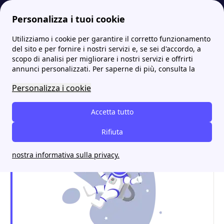
Personalizza i tuoi cookie
Utilizziamo i cookie per garantire il corretto funzionamento
Energia-Luce.it
Trova il tuo sportello Acea Energia più vicino – l’elenco completo delle sedi
Acea a Torino: tutto ciò che serve per attivare luce e gas
del sito e per fornire i nostri servizi e, se sei d'accordo, a
scopo di analisi per migliorare i nostri servizi e offrirti
Acea a Torino: tutto ciò
annunci personalizzati. Per saperne di più, consulta la
che serve per attivare luce
Personalizza i cookie
e gas
Accetta tutto
Rifiuta
nostra informativa sulla privacy.