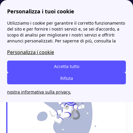
Personalizza i tuoi cookie
Utilizziamo i cookie per garantire il corretto funzionamento
Energia-Luce.it
Tutti gli sportelli ACEGASAMGA: gli indirizzi e i contatti
Amga Pordenone: contatti, sportelli e informazioni utili
del sito e per fornire i nostri servizi e, se sei d'accordo, a
scopo di analisi per migliorare i nostri servizi e offrirti
Amga Pordenone: contatti,
annunci personalizzati. Per saperne di più, consulta la
sportelli e informazioni
Personalizza i cookie
utili
Accetta tutto
Rifiuta
nostra informativa sulla privacy.