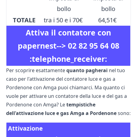
bollo
bollo
TOTALE
tra i 50 e i 70€
64,51€
Attiva il contatore con
papernest-->
02 82 95 64 08
:telephone_receiver:
Per scoprire esattamente
quanto pagherai
nel tuo
caso per l'attivazione del contatore luce e gas a
Pordenone con Amga puoi chiamarci. Ma quanto ci
vuole per attivare un contatore della luce e del gas a
Pordenone con Amga? Le
tempistiche
dell'attivazione luce e gas Amga a Pordenone
sono:
Attivazione