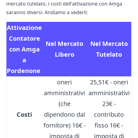
mercato tutelato, i costi dell'attivazione con Amga
saranno diversi. Andiamo a vederli:
Attivazione
Contatore
Nel Mercato
Nel Mercato
con Amga
Libero
Tutelato
a
Pordenone
oneri
25,51€ - oneri
amministrativi
amministrativi
(che
23€ -
Costi
dipendono dal
contributo
fornitore) 16€ -
fisso 16€ -
imposta di
imposta di