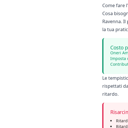
Come fare l
Cosa bisog
Ravenna. Il
la tua prat
Costo p
Oneri Amm
Imposta d
Contribut
Le tempisti
rispettati d
ritardo.
Risarci
Ritard
Ritard