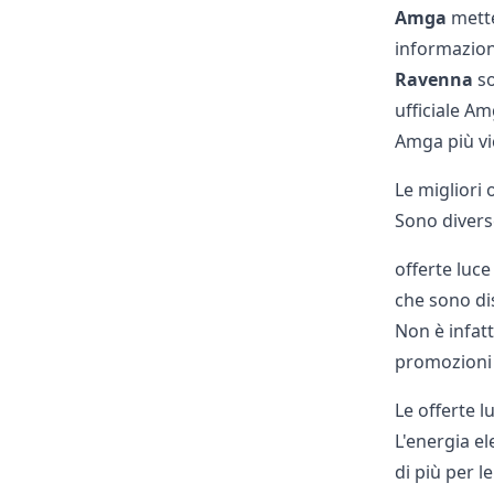
Amga
mette
informazion
Ravenna
so
ufficiale Am
Amga più vic
Le migliori
Sono divers
offerte luce
che sono di
Non è infatt
promozioni d
Le offerte 
L'energia el
di più per l