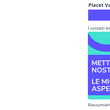
Placet Va
I contatti A
Riassumiamo