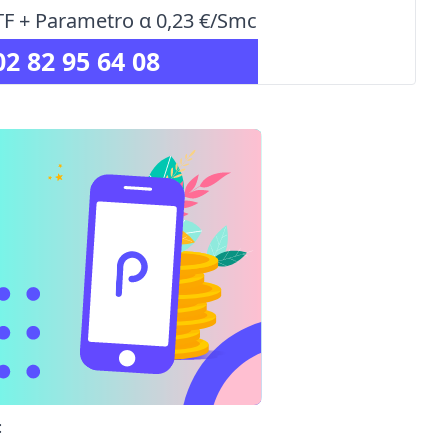
TTF + Parametro α 0,23 €/Smc
02 82 95 64 08
: