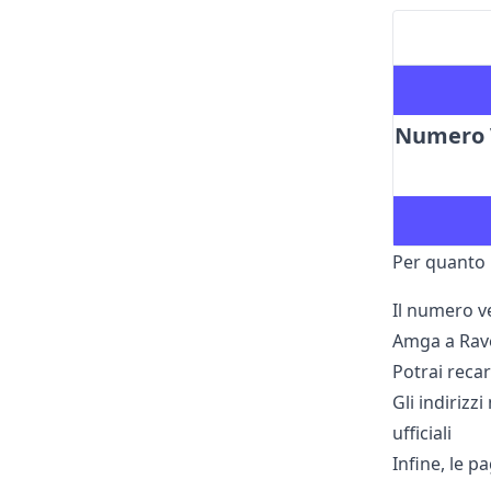
Numero V
Per quanto 
Il numero ve
Amga a Rav
Potrai reca
Gli indirizz
ufficiali
Infine, le p