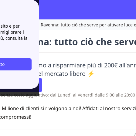
 i contatti
Amga a Ravenna: tutto ciò che serve per attivare luce 
sito e per
 migliorare i
iù, consulta la
a Ravenna: tutto ciò che serve
aci e ti aiutiamo a risparmiare più di 200€ all'ann
tto
e alle offerte del mercato libero ⚡
atti Richiamare
 senza costo aggiuntivo: dal Lunedì al Venerdì dalle 9:00 alle 20:00 
1 Milione di clienti si rivolgono a noi! Affidati al nostro servi
compromessi!
A