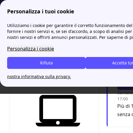
Personalizza i tuoi cookie
Energia-Luce.it
Tutti gli sportelli ACEGASAMGA: gli indirizzi e
Utilizziamo i cookie per garantire il corretto funzionamento del 
fornire i nostri servizi e, se sei d'accordo, a scopo di analisi per
nostri servizi e offrirti annunci personalizzati. Per saperne di p
Amga 
Personalizza i cookie
Chiam
Rifiuta
Accetta tu
grazi
nostra informativa sulla privacy.
F
Servizio
17:00
Più di 
senza 