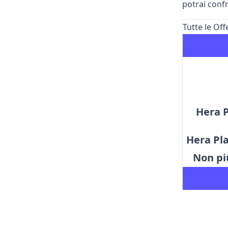
potrai confr
Tutte le Of
Hera 
Hera Pla
Non pi