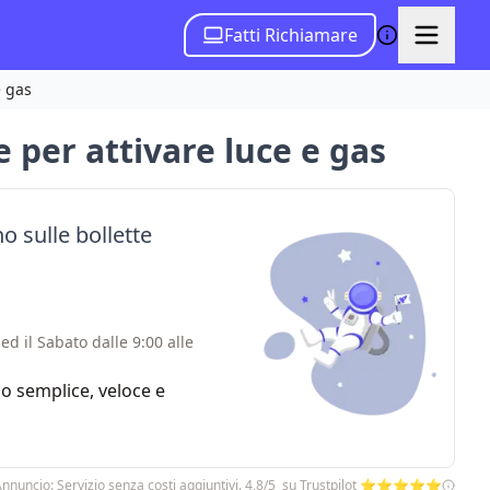
Fatti Richiamare
e gas
 per attivare luce e gas
o sulle bollette
ed il Sabato dalle 9:00 alle
zio semplice, veloce e
nnuncio: Servizio senza costi aggiuntivi. 4,8/5 su Trustpilot ⭐⭐⭐⭐⭐