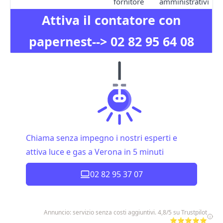
fornitore
amministrativi
Attiva il contatore con
papernest-->
02 82 95 64 08
Chiama senza impegno i nostri esperti e
attiva luce e gas a Verona in 5 minuti
02 82 95 37 07
Annuncio: servizio senza costi aggiuntivi. 4,8/5 su Trustpilot
⭐⭐⭐⭐⭐