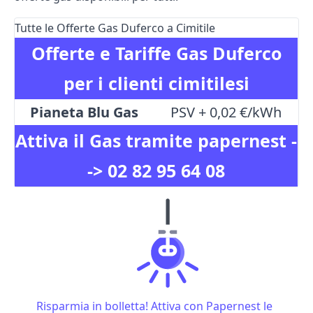
Tutte le Offerte Gas Duferco a Cimitile
Offerte e Tariffe Gas Duferco
per i clienti cimitilesi
Pianeta Blu Gas
PSV + 0,02 €/kWh
Attiva il Gas tramite papernest -
->
02 82 95 64 08
Risparmia in bolletta! Attiva con Papernest le