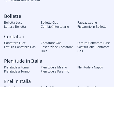
Tutti i diritti sono riservati
Bollette
Bolletta Luce
Bolletta Gas
Raetizzazione
Lettura Bolletta
Cambio Intestatario
Risparmio in Bolletta
Contatori
Contatore Luce
Contatore Gas
Lettura Contatore Luce
Lettura Contatore Gas
Sostituzione Contatore
Sostituzione Contatore
Luce
Gas
Plenitude in Italia
Plenitude a Roma
Plenitude a Milano
Plenitude a Napoli
Plenitude a Torino
Plenitude a Palermo
Enel in Italia
Enel a Roma
Enel a Milano
Enel a Napoli
Enel a Torino
Enel a Palermo
Fornitori in Italia
AMG Gas Palermo
Hera Bologna
A2A Brescia
Iren Genova
AGSM Verona