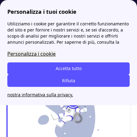
Personalizza i tuoi cookie
Utilizziamo i cookie per garantire il corretto funzionamento
Energia-Luce.it
Uffici e sportelli DUFERCO: dove trovarli, indirizzi e contatti
Duferco Cimitile: contatti, sportelli e informazioni utili
del sito e per fornire i nostri servizi e, se sei d'accordo, a
scopo di analisi per migliorare i nostri servizi e offrirti
Duferco Cimitile: contatti,
annunci personalizzati. Per saperne di più, consulta la
sportelli e informazioni
Personalizza i cookie
utili
Accetta tutto
Rifiuta
nostra informativa sulla privacy.