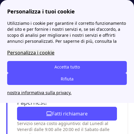
Personalizza i tuoi cookie
Utilizziamo i cookie per garantire il corretto funzionamento
Energia-Luce.it
Edison
Tutti i punti Edison più vicini a te: gli indirizzi e i contatti
More
del sito e per fornire i nostri servizi e, se sei d'accordo, a
scopo di analisi per migliorare i nostri servizi e offrirti
Tutti i punti Edison più
annunci personalizzati. Per saperne di più, consulta la
vicini a te: gli indirizzi e i
Personalizza i cookie
contatti
Accetta tutto
Rifiuta
Hai bisogno di assistenza con le tue
nostra informativa sulla privacy.
utenze? Chiama ora un esperto
Papernest!
Fatti richiamare
Servizio senza costo aggiuntivo: dal Lunedì al
Venerdì dalle 9:00 alle 20:00 ed il Sabato dalle