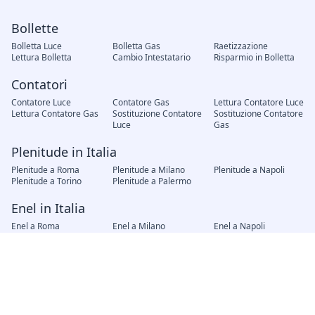
Bollette
Bolletta Luce
Bolletta Gas
Raetizzazione
Lettura Bolletta
Cambio Intestatario
Risparmio in Bolletta
Contatori
Contatore Luce
Contatore Gas
Lettura Contatore Luce
Lettura Contatore Gas
Sostituzione Contatore
Sostituzione Contatore
Luce
Gas
Plenitude in Italia
Plenitude a Roma
Plenitude a Milano
Plenitude a Napoli
Plenitude a Torino
Plenitude a Palermo
Enel in Italia
Enel a Roma
Enel a Milano
Enel a Napoli
Enel a Torino
Enel a Palermo
Fornitori in Italia
AMG Gas Palermo
Hera Bologna
A2A Brescia
Iren Genova
AGSM Verona