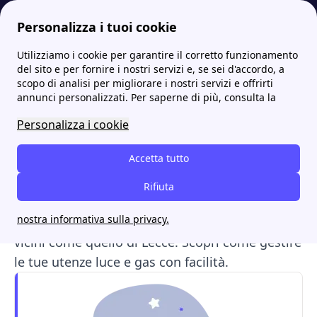
Personalizza i tuoi cookie
Utilizziamo i cookie per garantire il corretto funzionamento
Energia-Luce.it
Sportelli ENGIE: l'elenco completo per trovare il più comodo!
Engie a Casarano: tutto ciò che serve per attivare luce e gas
del sito e per fornire i nostri servizi e, se sei d'accordo, a
scopo di analisi per migliorare i nostri servizi e offrirti
Engie a Casarano: tutto ciò
annunci personalizzati. Per saperne di più, consulta la
che serve per attivare luce
Personalizza i cookie
e gas
Accetta tutto
Cerchi info sullo sportello di
Engie Energia a
Rifiuta
Casarano
? Anche senza sportelli in città, puoi
nostra informativa sulla privacy.
usare il numero verde o recarti presso uffici
vicini come quello di Lecce. Scopri come gestire
le tue utenze luce e gas con facilità.