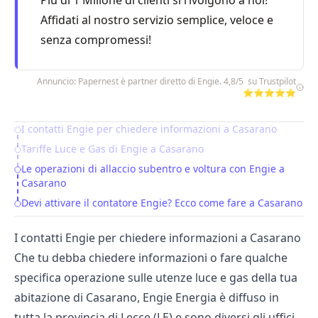
Più di 1 Milione di clienti si rivolgono a noi!
Affidati al nostro servizio semplice, veloce e
senza compromessi!
Annuncio: Papernest è partner diretto di Engie. 4,8/5 su Trustpilot
⭐⭐⭐⭐⭐
I contatti Engie per chiedere informazioni a Casarano
Table of Contents
Tariffe Luce e Gas di Engie a Casarano
Le operazioni di allaccio subentro e voltura con Engie a
Casarano
Devi attivare il contatore Engie? Ecco come fare a Casarano
I contatti Engie per chiedere informazioni a Casarano
Che tu debba chiedere informazioni o fare qualche
specifica operazione sulle utenze luce e gas della tua
abitazione di Casarano,
Engie Energia
è diffuso in
tutta la provincia di Lecce (LE) e sono diversi gli uffici