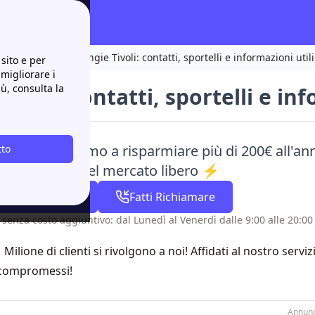
e il più comodo!
Engie Tivoli: contatti, sportelli e informazioni utili
sito e per
 migliorare i
iù, consulta la
Tivoli: contatti, sportelli e in
aci e ti aiutiamo a risparmiare più di 200€ all'ann
tto
e alle offerte del mercato libero ⚡
02 82 95 37 11
Fatti Richiamare
 senza costo aggiuntivo: dal Lunedì al Venerdì dalle 9:00 alle 20:00 
1 Milione di clienti si rivolgono a noi! Affidati al nostro servi
compromessi!
Annunc