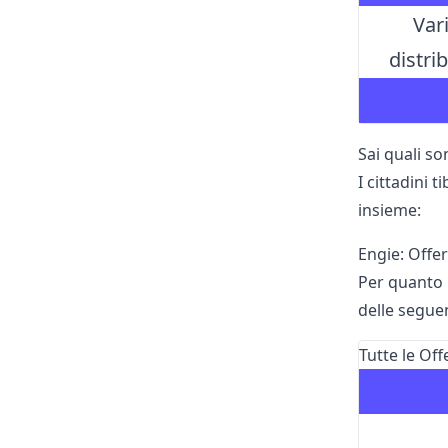
Var
distri
Sai quali so
I cittadini 
insieme:
Engie: Offer
Per quanto r
delle seguent
Tutte le Off