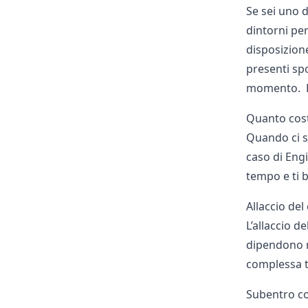
Se sei uno d
dintorni pe
disposizione
presenti spor
momento. E
Quanto cost
Quando ci si
caso di Eng
tempo e ti b
Allaccio del
L’allaccio d
dipendono no
complessa t
Subentro co