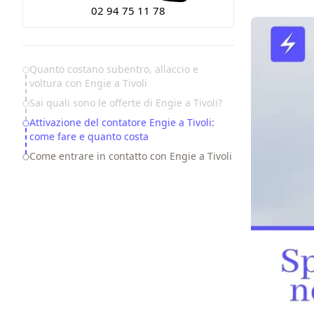
02 94 75 11 78
Table of Contents
Quanto costano subentro, allaccio e
voltura con Engie a Tivoli
Sai quali sono le offerte di Engie a Tivoli?
Attivazione del contatore Engie a Tivoli:
come fare e quanto costa
Come entrare in contatto con Engie a Tivoli