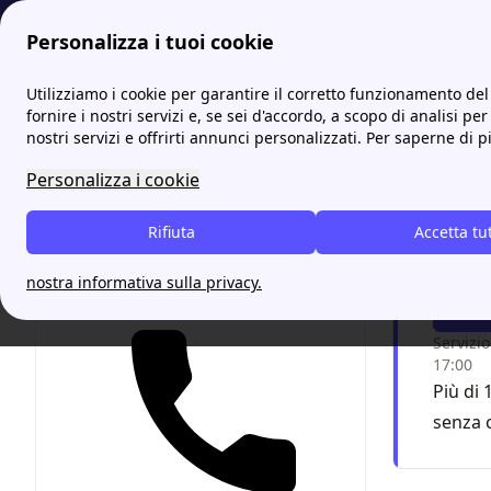
Personalizza i tuoi cookie
Energia-Luce.it
Sportelli ENGIE: l'elenco completo per trovar
Utilizziamo i cookie per garantire il corretto funzionamento del 
fornire i nostri servizi e, se sei d'accordo, a scopo di analisi per
nostri servizi e offrirti annunci personalizzati. Per saperne di p
Engie 
Personalizza i cookie
Chiam
Rifiuta
Accetta tu
grazi
nostra informativa sulla privacy.
Servizio
17:00
Più di 
senza 