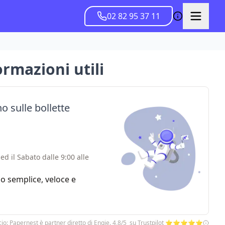
02 82 95 37 11
formazioni utili
o sulle bollette
ed il Sabato dalle 9:00 alle
zio semplice, veloce e
io: Papernest è partner diretto di Engie. 4,8/5 su Trustpilot ⭐⭐⭐⭐⭐