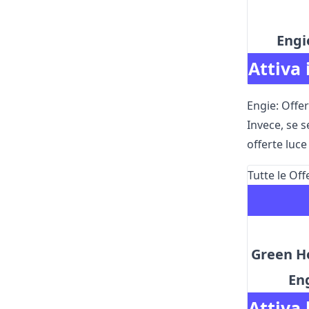
Engi
Attiva 
Engie: Offer
Invece, se s
offerte luce
Tutte le Off
Green Ho
En
Attiva 