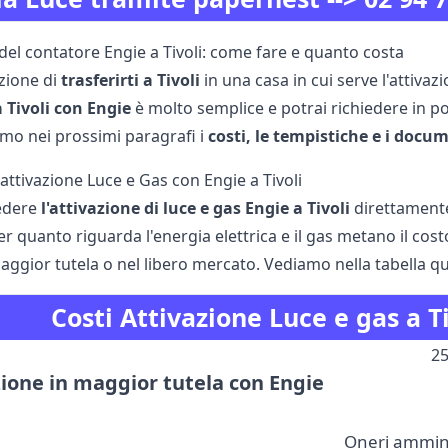
del contatore Engie a Tivoli: come fare e quanto costa
nzione di
trasferirti a Tivoli
in una casa in cui serve l'attiva
 Tivoli con Engie
è molto semplice e potrai richiedere in poc
amo nei prossimi paragrafi i
costi, le tempistiche e i docu
n'attivazione Luce e Gas con Engie a Tivoli
iedere
l'attivazione di luce e gas Engie a Tivoli
direttamente 
er quanto riguarda l'energia elettrica e il gas metano il cost
ggior tutela o nel libero mercato. Vediamo nella tabella qui 
Costi Attivazione Luce e gas a T
25
zione in maggior tutela con Engie
Oneri amminis