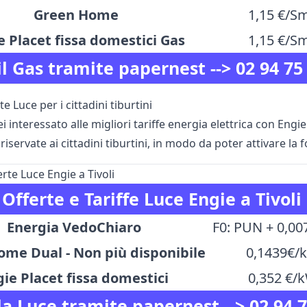
Green Home
1,15 €/S
e Placet fissa domestici Gas
1,15 €/S
il Gas tramite papernest -->
02 94 75
te Luce per i cittadini tiburtini
ei interessato alle migliori tariffe energia elettrica con Engie
 riservate ai cittadini tiburtini, in modo da poter attivare la
erte Luce Engie a Tivoli
Offerte e Tariffe Luce Engie a Tivoli
Energia VedoChiaro
F0: PUN + 0,0
me Dual - Non più disponibile
0,1439€/
gie Placet fissa domestici
0,352 €/
la Luce tramite papernest -->
02 94 7