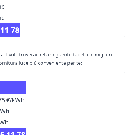
mc
mc
 11 78
 a Tivoli, troverai nella seguente tabella le migliori
 fornitura luce più conveniente per te:
075 €/kWh
kWh
kWh
5 11 78