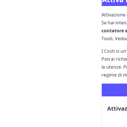
Attivazione 
Se hai inte
contatore a
Tivoli. Vedi
I Costi si u
Potrai rich
le utenze. P
regime di ma
Attiva