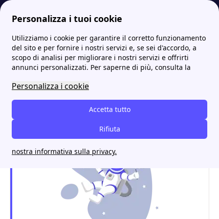
Personalizza i tuoi cookie
Utilizziamo i cookie per garantire il corretto funzionamento
Energia-Luce.it
Sportelli ENGIE: l'elenco completo per trovare il più comodo!
Engie a Varese: uffici, tariffe luce e gas e contatti utili
del sito e per fornire i nostri servizi e, se sei d'accordo, a
scopo di analisi per migliorare i nostri servizi e offrirti
Engie a Varese: uffici,
annunci personalizzati. Per saperne di più, consulta la
tariffe luce e gas e contatti
Personalizza i cookie
utili
Accetta tutto
Rifiuta
nostra informativa sulla privacy.