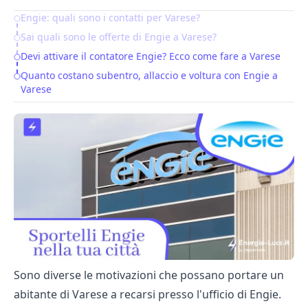
Engie: quali sono i contatti per Varese?
Table of Contents
Sai quali sono le offerte di Engie a Varese?
Devi attivare il contatore Engie? Ecco come fare a Varese
Quanto costano subentro, allaccio e voltura con Engie a
Varese
Sono diverse le motivazioni che possano portare un
abitante di Varese a recarsi presso l'ufficio di Engie.