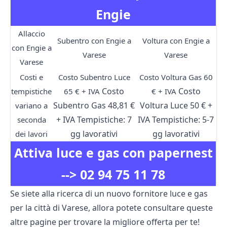
Engie
Allaccio
Subentro con Engie a
Voltura con Engie a
con Engie a
Varese
Varese
Varese
Costi e
Costo Subentro Luce
Costo Voltura Gas 60
Costo
Costo
tempistiche
65 € + IVA
€ + IVA
Subentro Gas 48,81 €
Voltura Luce 50 € +
variano a
+ IVA
Tempistiche: 7
IVA
Tempistiche: 5-7
seconda
gg lavorativi
gg lavorativi
dei lavori
Attiva luce e gas con papernest
-->
02 94 75 11 78
Se siete alla ricerca di un nuovo fornitore luce e gas
per la città di Varese, allora potete consultare queste
altre pagine per trovare la migliore offerta per te!