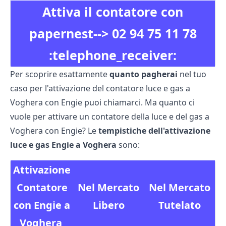
Attiva il contatore con
papernest-->
02 94 75 11 78
:telephone_receiver:
Per scoprire esattamente
quanto pagherai
nel tuo
caso per l'attivazione del contatore luce e gas a
Voghera con Engie puoi chiamarci. Ma quanto ci
vuole per attivare un contatore della luce e del gas a
Voghera con Engie? Le
tempistiche dell'attivazione
luce e gas Engie a Voghera
sono:
Attivazione
Contatore
Nel Mercato
Nel Mercato
con Engie a
Libero
Tutelato
Voghera