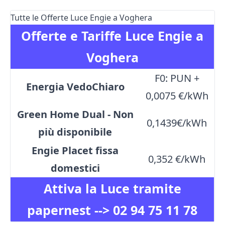
Tutte le Offerte Luce Engie a Voghera
Offerte e Tariffe Luce Engie a
Voghera
F0: PUN +
Energia VedoChiaro
0,0075 €/kWh
Green Home Dual - Non
0,1439€/kWh
più disponibile
Engie Placet fissa
0,352 €/kWh
domestici
Attiva la Luce tramite
papernest -->
02 94 75 11 78