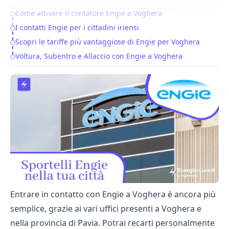
Come attivare il contatore Engie a Voghera
Table of Contents
I contatti Engie per i cittadini iriensi
Scopri le tariffe più vantaggiose di Engie per Voghera
Voltura, Subentro e Allaccio con Engie a Voghera
Entrare in contatto con Engie a Voghera è ancora più
semplice, grazie ai vari uffici presenti a Voghera e
nella provincia di Pavia. Potrai recarti personalmente