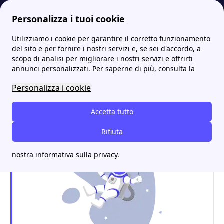
Personalizza i tuoi cookie
Utilizziamo i cookie per garantire il corretto funzionamento
Energia-Luce.it
Sportelli ENGIE: l'elenco completo per trovare il più comodo!
Engie a Voghera: uffici, tariffe luce e gas e contatti utili
del sito e per fornire i nostri servizi e, se sei d'accordo, a
scopo di analisi per migliorare i nostri servizi e offrirti
Engie a Voghera: uffici,
annunci personalizzati. Per saperne di più, consulta la
tariffe luce e gas e contatti
Personalizza i cookie
utili
Accetta tutto
Rifiuta
nostra informativa sulla privacy.