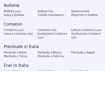
Bollette
Bolletta Luce
Bolletta Gas
Raetizzazione
Lettura Bolletta
Cambio Intestatario
Risparmio in Bolletta
Contatori
Contatore Luce
Contatore Gas
Lettura Contatore Luce
Lettura Contatore Gas
Sostituzione Contatore
Sostituzione Contatore
Luce
Gas
Plenitude in Italia
Plenitude a Roma
Plenitude a Milano
Plenitude a Napoli
Plenitude a Torino
Plenitude a Palermo
Enel in Italia
Enel a Roma
Enel a Milano
Enel a Napoli
Enel a Torino
Enel a Palermo
Fornitori in Italia
AMG Gas Palermo
Hera Bologna
A2A Brescia
Iren Genova
AGSM Verona