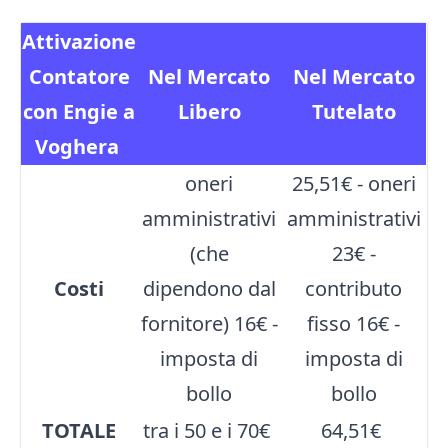
Attivazione
Contatore
Nel Mercato
Nel Mercato
con Engie a
Libero
Tutelato
Voghera
oneri
25,51€ - oneri
amministrativi
amministrativi
(che
23€ -
Costi
dipendono dal
contributo
fornitore) 16€ -
fisso 16€ -
imposta di
imposta di
bollo
bollo
TOTALE
tra i 50 e i 70€
64,51€