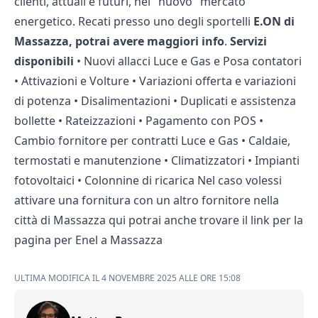
clienti, attuali e futuri, nel "nuovo" mercato
energetico. Recati presso uno degli
sportelli
E.ON di
Massazza, potrai avere maggiori info
.
Servizi
disponibili
• Nuovi allacci Luce e Gas e Posa contatori
• Attivazioni e Volture
• Variazioni offerta e variazioni
di potenza
• Disalimentazioni
• Duplicati e assistenza
bollette
• Rateizzazioni
• Pagamento con POS
•
Cambio fornitore per contratti Luce e Gas
• Caldaie,
termostati e manutenzione
• Climatizzatori
• Impianti
fotovoltaici
• Colonnine di ricarica
Nel caso volessi
attivare una fornitura con un altro fornitore nella
città di Massazza qui potrai anche trovare il link per la
pagina per
Enel a Massazza
ULTIMA MODIFICA IL 4 NOVEMBRE 2025 ALLE ORE 15:08