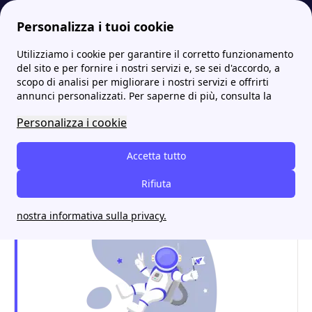
Personalizza i tuoi cookie
Utilizziamo i cookie per garantire il corretto funzionamento
Energia-Luce.it
Uffici E.ON vicino a me: trova gli sportelli e assistenza
Scopri gli store E.ON di Massazza e le migliori offerte per i cittadini massazzesi
More
del sito e per fornire i nostri servizi e, se sei d'accordo, a
scopo di analisi per migliorare i nostri servizi e offrirti
Scopri gli store E.ON di
annunci personalizzati. Per saperne di più, consulta la
Massazza e le migliori
Personalizza i cookie
offerte per i cittadini
Accetta tutto
massazzesi
Rifiuta
nostra informativa sulla privacy.