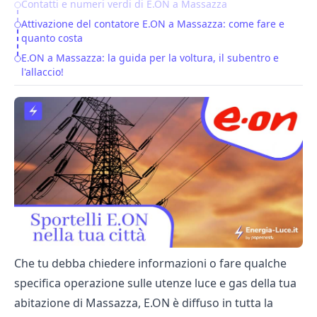
Contatti e numeri verdi di E.ON a Massazza
Table of Contents
Attivazione del contatore E.ON a Massazza: come fare e
quanto costa
E.ON a Massazza: la guida per la voltura, il subentro e
l'allaccio!
Che tu debba chiedere informazioni o fare qualche
specifica operazione sulle utenze luce e gas della tua
abitazione di Massazza, E.ON è diffuso in tutta la