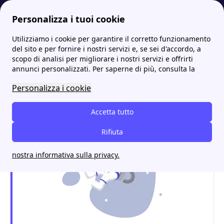
Personalizza i tuoi cookie
Utilizziamo i cookie per garantire il corretto funzionamento
Energia-Luce.it
Uffici e sportelli GELSIA: dove trovarli, indirizzi e contatti
Tutti gli uffici Gelsia a Seregno
del sito e per fornire i nostri servizi e, se sei d'accordo, a
scopo di analisi per migliorare i nostri servizi e offrirti
Tutti gli uffici Gelsia a
annunci personalizzati. Per saperne di più, consulta la
Seregno
Personalizza i cookie
Accetta tutto
Rifiuta
nostra informativa sulla privacy.