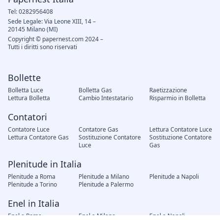
Tel: 0282956408
Sede Legale: Via Leone XIII, 14 –
20145 Milano (MI)
Copyright © papernest.com 2024 –
Tutti i diritti sono riservati
Bollette
Bolletta Luce
Bolletta Gas
Raetizzazione
Lettura Bolletta
Cambio Intestatario
Risparmio in Bolletta
Contatori
Contatore Luce
Contatore Gas
Lettura Contatore Luce
Lettura Contatore Gas
Sostituzione Contatore
Sostituzione Contatore
Luce
Gas
Plenitude in Italia
Plenitude a Roma
Plenitude a Milano
Plenitude a Napoli
Plenitude a Torino
Plenitude a Palermo
Enel in Italia
Enel a Roma
Enel a Milano
Enel a Napoli