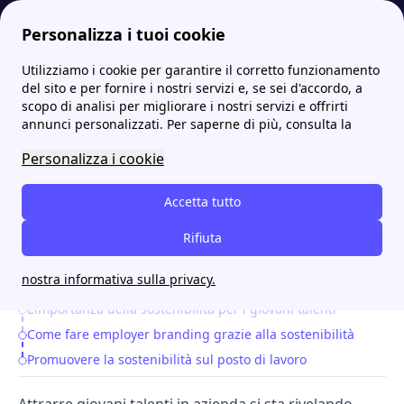
Personalizza i tuoi cookie
Utilizziamo i cookie per garantire il corretto funzionamento
Energia-Luce.it
Gen Z alla ricerca di sostenibilità sul posto di lavoro: l’ecologia è l’arma in più per attrarre giovani talenti
del sito e per fornire i nostri servizi e, se sei d'accordo, a
scopo di analisi per migliorare i nostri servizi e offrirti
Gen Z alla ricerca di
annunci personalizzati. Per saperne di più, consulta la
sostenibilità sul posto di
Personalizza i cookie
lavoro: l’ecologia è l’arma
Accetta tutto
in più per attrarre giovani
Rifiuta
talenti
nostra informativa sulla privacy.
L’importanza della sostenibilità per i giovani talenti
Table of Contents
Come fare employer branding grazie alla sostenibilità
Promuovere la sostenibilità sul posto di lavoro