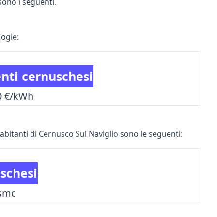
 sono i seguenti.
logie:
ienti cernuschesi
0 €/kWh
 abitanti di Cernusco Sul Naviglio sono le seguenti:
uschesi
/smc