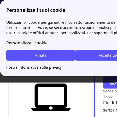
Personalizza i tuoi cookie
Energia-Luce.it
Sportelli GRITTI: l'elenco completo per trova
Utilizziamo i cookie per garantire il corretto funzionamento del 
fornire i nostri servizi e, se sei d'accordo, a scopo di analisi per
nostri servizi e offrirti annunci personalizzati. Per saperne di p
Gritti
Personalizza i cookie
utenz
Rifiuta
Accetta tu
Chiam
nostra informativa sulla privacy.
bolle
F
Servizio
17:00
Più di 
senza 