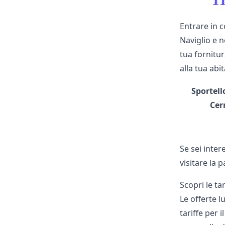
Entrare in c
Naviglio e n
tua fornitur
alla tua abi
Sportell
Cer
Se sei inter
visitare la 
Scopri le ta
Le offerte l
tariffe per 