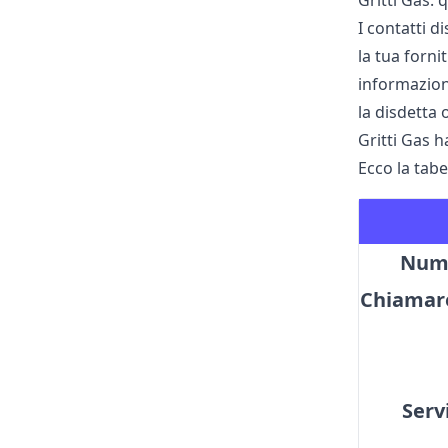
Gritti Gas: 
I contatti 
la tua forni
informazione
la disdetta 
Gritti Gas h
Ecco la tabe
Nume
Chiamare
Serv