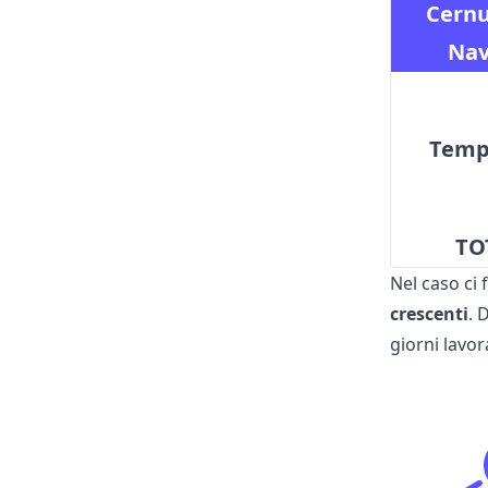
Cernu
Nav
Temp
TO
Nel caso ci 
crescenti
. 
giorni lavora