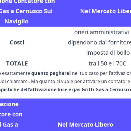
zione Contatore con
 Gas a Cernusco Sul
Nel Mercato Libe
Naviglio
oneri amministrativi
Costi
dipendono dal fornitore
imposta di bollo
TOTALE
tra i 50 e i 70€
re esattamente
quanto pagherai
nel tuo caso per l'attivazi
uoi chiamarci. Ma quanto ci vuole per attivare un contatore 
pistiche dell'attivazione luce e gas Gritti Gas a Cernusco
vazione
tore con
i Gas a
Nel Mercato Libero