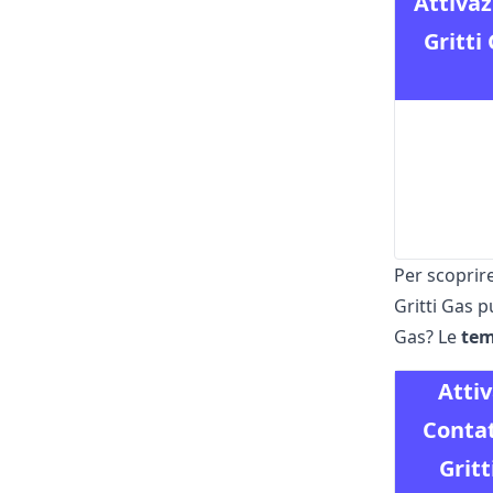
Attiva
Gritti
Per scopri
Gritti Gas p
Gas? Le
tem
Atti
Conta
Gritt