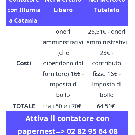
con Illumia
Libero
Tutelato
a Catania
oneri
25,51€ - oneri
amministrativi
amministrativi
(che
23€ -
Costi
dipendono dal
contributo
fornitore) 16€ -
fisso 16€ -
imposta di
imposta di
bollo
bollo
TOTALE
tra i 50 e i 70€
64,51€
Attiva il contatore con
papernest-->
02 82 95 64 08