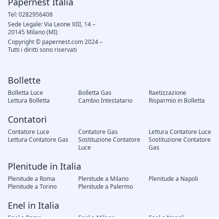
Papernest Italia
Tel: 0282956408
Sede Legale: Via Leone XIII, 14 –
20145 Milano (MI)
Copyright © papernest.com 2024 –
Tutti i diritti sono riservati
Bollette
Bolletta Luce
Bolletta Gas
Raetizzazione
Lettura Bolletta
Cambio Intestatario
Risparmio in Bolletta
Contatori
Contatore Luce
Contatore Gas
Lettura Contatore Luce
Lettura Contatore Gas
Sostituzione Contatore
Sostituzione Contatore
Luce
Gas
Plenitude in Italia
Plenitude a Roma
Plenitude a Milano
Plenitude a Napoli
Plenitude a Torino
Plenitude a Palermo
Enel in Italia
Enel a Roma
Enel a Milano
Enel a Napoli