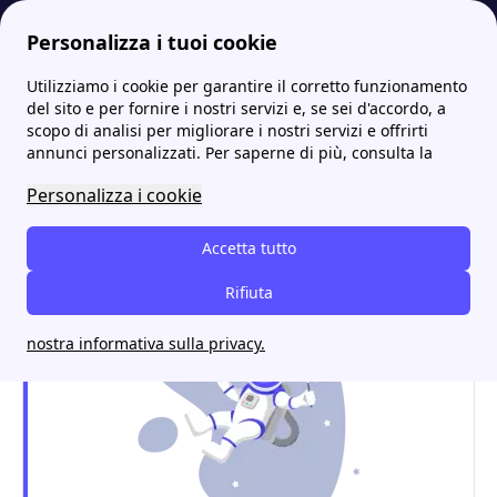
Personalizza i tuoi cookie
Utilizziamo i cookie per garantire il corretto funzionamento
Energia-Luce.it
Uffici e sportelli ILLUMIA: dove trovarli, indirizzi e contatti
Illumia a Catania: uffici, tariffe luce e gas e contatti utili
del sito e per fornire i nostri servizi e, se sei d'accordo, a
scopo di analisi per migliorare i nostri servizi e offrirti
Illumia a Catania: uffici,
annunci personalizzati. Per saperne di più, consulta la
tariffe luce e gas e contatti
Personalizza i cookie
utili
Accetta tutto
Rifiuta
nostra informativa sulla privacy.