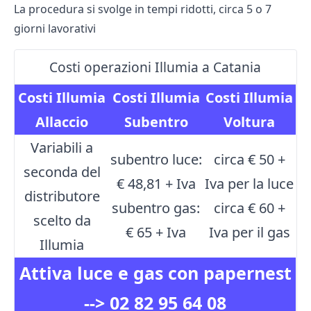
La procedura si svolge in tempi ridotti, circa 5 o 7
giorni lavorativi
Costi operazioni Illumia a Catania
Costi Illumia
Costi Illumia
Costi Illumia
Allaccio
Subentro
Voltura
Variabili a
subentro luce:
circa € 50 +
seconda del
€ 48,81 + Iva
Iva per la luce
distributore
subentro gas:
circa € 60 +
scelto da
€ 65 + Iva
Iva per il gas
Illumia
Attiva luce e gas con papernest
-->
02 82 95 64 08