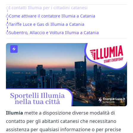
I contatti Illumia per i cittadini catanesi
Table of Contents
Come attivare il contatore Illumia a Catania
Tariffe Luce e Gas di Illumia a Catania
Subentro, Allaccio e Voltura Illumia a Catania
Illumia
mette a disposizione diverse modalità di
contatto per gli abitanti catanesi che necessitano
assistenza per qualsiasi informazione o per precise