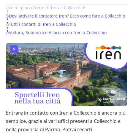
Le migliori offerte di Iren a Collecchio!
Table of Contents
Devi attivare il contatore Iren? Ecco come fare a Collecchio
Tutti i contatti di Iren a Collecchio
Voltura, Subentro e Allaccio con Iren a Collecchio
Entrare in contatto con Iren a Collecchio è ancora più
semplice, grazie ai vari uffici presenti a Collecchio e
nella provincia di Parma. Potrai recarti