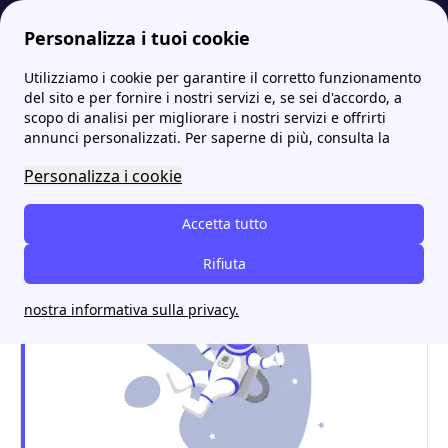
Personalizza i tuoi cookie
Utilizziamo i cookie per garantire il corretto funzionamento
Energia-Luce.it
Tutti gli sportelli IREN: indirizzi e contatti
Iren a Collecchio: uffici, tariffe luce e gas e contatti utili
del sito e per fornire i nostri servizi e, se sei d'accordo, a
scopo di analisi per migliorare i nostri servizi e offrirti
Iren a Collecchio: uffici,
annunci personalizzati. Per saperne di più, consulta la
tariffe luce e gas e contatti
Personalizza i cookie
utili
Accetta tutto
Rifiuta
nostra informativa sulla privacy.