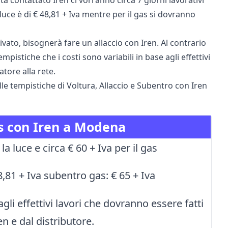
a contattato Iren ci vorranno circa 7 giorni lavorativi
luce è di € 48,81 + Iva mentre per il gas si dovranno
vato, bisognerà fare un allaccio con Iren. Al contrario
mpistiche che i costi sono variabili in base agli effettivi
atore alla rete.
lle tempistiche di Voltura, Allaccio e Subentro con Iren
gas con Iren a Modena
 la luce e circa € 60 + Iva per il gas
8,81 + Iva subentro gas: € 65 + Iva
agli effettivi lavori che dovranno essere fatti
en e dal distributore.