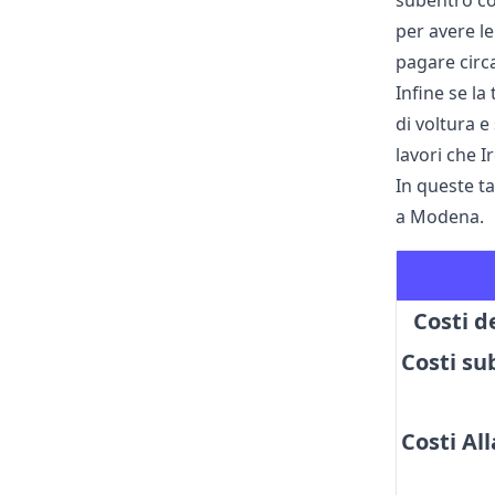
subentro con
per avere le
pagare circa
Infine se la
di voltura e
lavori che I
In queste ta
a Modena.
Costi d
Costi su
Costi All