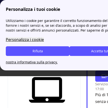
Personalizza i tuoi cookie
Energia-Luce.it
Tutti gli sportelli IREN: indirizzi e contatti
S
Utilizziamo i cookie per garantire il corretto funzionamento del 
fornire i nostri servizi e, se sei d'accordo, a scopo di analisi per
nostri servizi e offrirti annunci personalizzati. Per saperne di p
Scopri
Personalizza i cookie
citta
Rifiuta
Accetta tu
Chiam
nostra informativa sulla privacy.
grazi
F
Servizio
17:00
Più di 
senza 