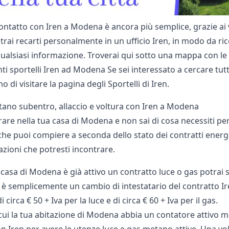
ontatto con Iren a Modena è ancora più semplice, grazie ai v
ai recarti personalmente in un ufficio Iren, in modo da rice
qualsiasi informazione. Troverai qui sotto una mappa con le 
i sportelli Iren ad Modena Se sei interessato a cercare tutt
mo di visitare la pagina degli
Sportelli di Iren
.
ano subentro, allaccio e voltura con Iren a Modena
rare nella tua casa di Modena e non sai di cosa necessiti pe
che puoi compiere a seconda dello stato dei contratti energe
azioni che potresti incontrare.
a casa di Modena è già attivo un contratto luce o gas potra
 semplicemente un cambio di intestatario del contratto Iren
di circa € 50 + Iva per la luce e di circa € 60 + Iva per il gas.
cui la tua abitazione di Modena abbia un contatore attivo ma