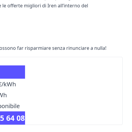
le offerte migliori di Iren all’interno del
possono far risparmiare senza rinunciare a nulla!
a
 €/kWh
kWh
ponibile
5 64 08