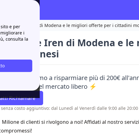
copri gli store Iren di Modena e le migliori offerte per i cittadini 
sito e per
 migliorare i
iù, consulta la
 gli store Iren di Modena e le 
dini modenesi
tto
aci e ti aiutiamo a risparmiare più di 200€ all'ann
e alle offerte del mercato libero ⚡
atti Richiamare
 senza costo aggiuntivo: dal Lunedì al Venerdì dalle 9:00 alle 20:00 
1 Milione di clienti si rivolgono a noi! Affidati al nostro servi
compromessi!