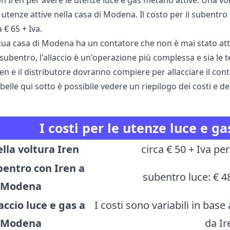
 Iren per avere le utenze luce e gas metano attive. Una volt
 utenze attive nella casa di Modena. Il costo per il subentro 
 € 65 + Iva.
 tua casa di Modena ha un contatore che non è mai stato atti
 subentro, l'allaccio è un'operazione più complessa e sia le te
ren e il distributore dovranno compiere per allacciare il cont
belle qui sotto è possibile vedere un riepilogo dei costi e de
I costi per le utenze luce e 
ella voltura Iren
circa € 50 + Iva per
bentro con Iren a
subentro luce: € 4
Modena
accio luce e gas a
I costi sono variabili in base 
Modena
da Ir