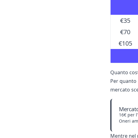
€35
€70
€105
Quanto cost
Per quanto 
mercato scel
Mercato
16€ per l
Oneri amm
Mentre nel r