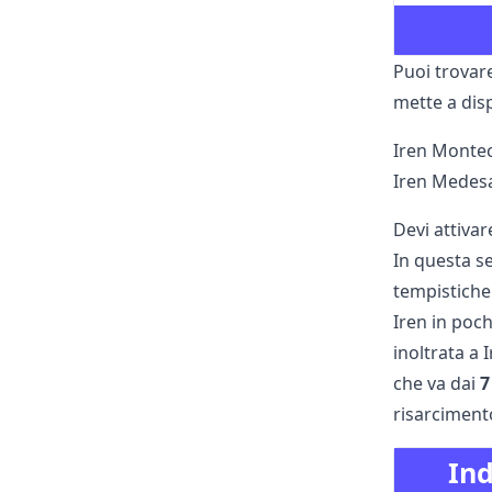
Puoi trovar
mette a dis
Iren Montec
Iren Medes
Devi attiva
In questa se
tempistiche
Iren in poch
inoltrata a 
che va dai
7
risarciment
Ind