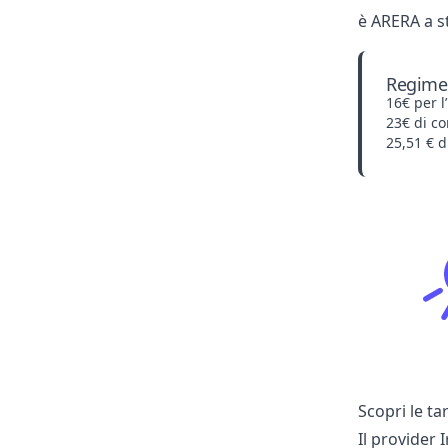
è ARERA a st
Regime 
16€ per l
23€ di co
25,51 € d
Scopri le ta
Il provider 