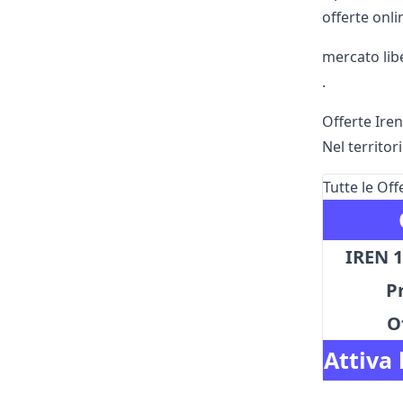
offerte onli
mercato lib
.
Offerte Ire
Nel territor
Tutte le Of
IREN 
P
O
Attiva 