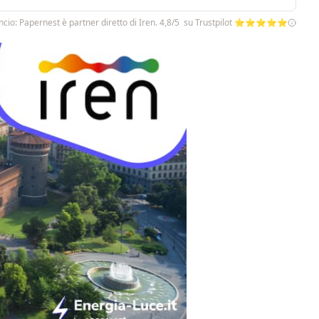
cio: Papernest è partner diretto di Iren. 4,8/5 su Trustpilot ⭐⭐⭐⭐⭐