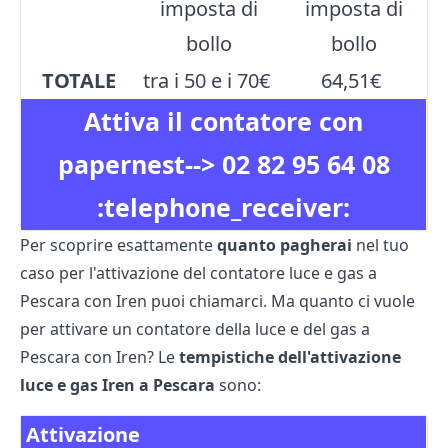
imposta di
imposta di
bollo
bollo
TOTALE
tra i 50 e i 70€
64,51€
Attiva il contatore con
papernest-->
02 82 95 64 08
:telephone_receiver:
Per scoprire esattamente
quanto pagherai
nel tuo
caso per l'attivazione del contatore luce e gas a
Pescara con Iren puoi chiamarci. Ma quanto ci vuole
per attivare un contatore della luce e del gas a
Pescara con Iren? Le
tempistiche dell'attivazione
luce e gas Iren a Pescara
sono:
Attivazione