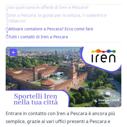
Sai quali sono le offerte di Iren a Pescara?
Table of Contents
Iren a Pescara: la guida per la voltura, il subentro e
l'allaccio!
Attivare contatore a Pescara? Ecco come fare
Tutti i contatti di Iren a Pescara
Entrare in contatto con Iren a Pescara è ancora più
semplice, grazie ai vari uffici presenti a Pescara e