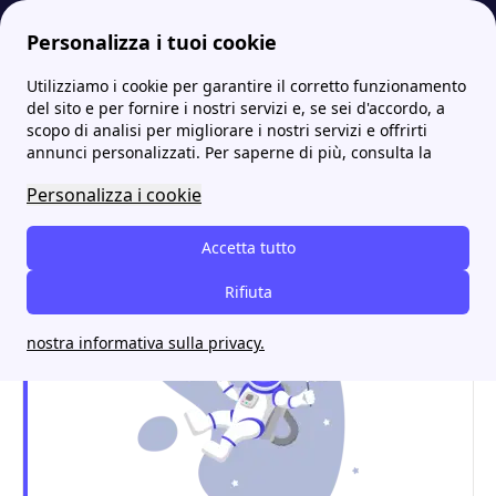
Personalizza i tuoi cookie
Utilizziamo i cookie per garantire il corretto funzionamento
Energia-Luce.it
Tutti gli sportelli IREN: indirizzi e contatti
Iren a Pescara: uffici, tariffe luce e gas e contatti utili
del sito e per fornire i nostri servizi e, se sei d'accordo, a
scopo di analisi per migliorare i nostri servizi e offrirti
Iren a Pescara: uffici,
annunci personalizzati. Per saperne di più, consulta la
tariffe luce e gas e contatti
Personalizza i cookie
utili
Accetta tutto
Rifiuta
nostra informativa sulla privacy.