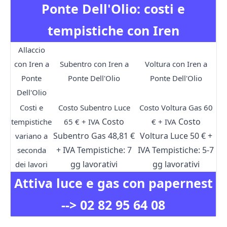
Ponte Dell'Olio: costi e
tempistiche con Iren
Allaccio
con Iren a
Subentro con Iren a
Voltura con Iren a
Ponte
Ponte Dell'Olio
Ponte Dell'Olio
Dell'Olio
Costi e
Costo Subentro Luce
Costo Voltura Gas 60
Costo
Costo
tempistiche
65 € + IVA
€ + IVA
Subentro Gas 48,81 €
Voltura Luce 50 € +
variano a
+ IVA
Tempistiche: 7
IVA
Tempistiche: 5-7
seconda
gg lavorativi
gg lavorativi
dei lavori
Attiva luce e gas con papernest
-->
02 82 95 64 08