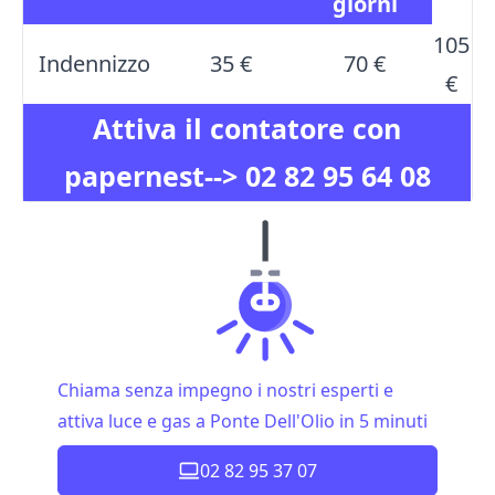
giorni
105
Indennizzo
35 €
70 €
€
Attiva il contatore con
papernest-->
02 82 95 64 08
Chiama senza impegno i nostri esperti e
attiva luce e gas a Ponte Dell'Olio in 5 minuti
02 82 95 37 07