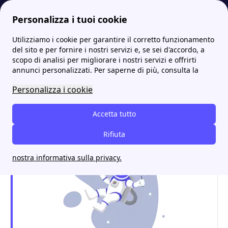
Personalizza i tuoi cookie
Utilizziamo i cookie per garantire il corretto funzionamento
Energia-Luce.it
Tutti gli sportelli IREN: indirizzi e contatti
Iren a Ponte Dell'Olio | Scopri indirizzi, orari e contatti utili
del sito e per fornire i nostri servizi e, se sei d'accordo, a
scopo di analisi per migliorare i nostri servizi e offrirti
Iren a Ponte Dell'Olio |
annunci personalizzati. Per saperne di più, consulta la
Scopri indirizzi, orari e
Personalizza i cookie
contatti utili
Accetta tutto
Rifiuta
nostra informativa sulla privacy.