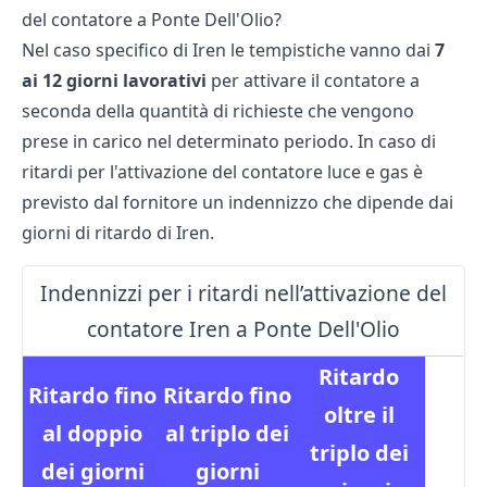
del contatore a Ponte Dell'Olio?
Nel caso specifico di Iren le tempistiche vanno dai
7
ai 12 giorni lavorativi
per attivare il contatore a
seconda della quantità di richieste che vengono
prese in carico nel determinato periodo. In caso di
ritardi per l'attivazione del contatore luce e gas è
previsto dal fornitore un indennizzo che dipende dai
giorni di ritardo di Iren.
Indennizzi per i ritardi nell’attivazione del
contatore Iren a Ponte Dell'Olio
Ritardo
Ritardo fino
Ritardo fino
oltre il
al
doppio
al
triplo
dei
triplo
dei
dei giorni
giorni