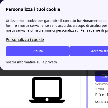
Personalizza i tuoi cookie
Energia-Luce.it
Tutti gli sportelli IREN: indirizzi e contatti
S
Utilizziamo i cookie per garantire il corretto funzionamento del 
fornire i nostri servizi e, se sei d'accordo, a scopo di analisi per
nostri servizi e offrirti annunci personalizzati. Per saperne di p
Scopri
Personalizza i cookie
cittad
Rifiuta
Accetta tu
Chiam
nostra informativa sulla privacy.
grazi
F
Servizio
17:00
Più di 
senza 