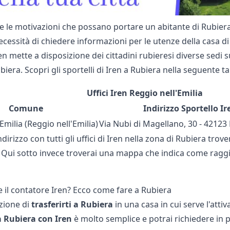
 le motivazioni che possano portare un abitante di Rubiera 
ecessità di chiedere informazioni per le utenze della casa di R
en mette a disposizione dei cittadini rubieresi diverse sedi
ubiera. Scopri gli sportelli di Iren a Rubiera nella seguente ta
Uffici Iren Reggio nell'Emilia
Comune
Indirizzo Sportello Ir
Emilia (Reggio nell'Emilia)
Via Nubi di Magellano, 30 - 42123
ndirizzo con tutti gli
uffici di Iren
nella zona di Rubiera trover
Qui sotto invece troverai una mappa che indica come raggiunge
e il contatore Iren? Ecco come fare a Rubiera
nzione di
trasferirti a Rubiera
in una casa in cui serve l'att
a Rubiera con Iren
è molto semplice e potrai richiedere in po