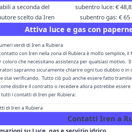
abili a seconda del
subentro luce: € 48,8
butore scelto da Iren
subentro gas: € 65 
Attiva luce e gas con paperne
umeri verdi di Iren a Rubiera
contatto con Iren nella zona di Rubiera è molto semplice, il 
r coloro che necessitano assistenza per qualsiasi motivo.
eratori sapranno sicuramente chiarire ogni tuo dubbio o in c
 stai verificando. Tutto ciò può anche essere fatto tramite la
ome disdire il contratto o recedere allora potrebbe essere ne
 tutti i contatti di Iren per Rubiera:
atti di Iren a Rubiera
Contatti Iren a R
mazioni su Luce, gas e servizio idrico