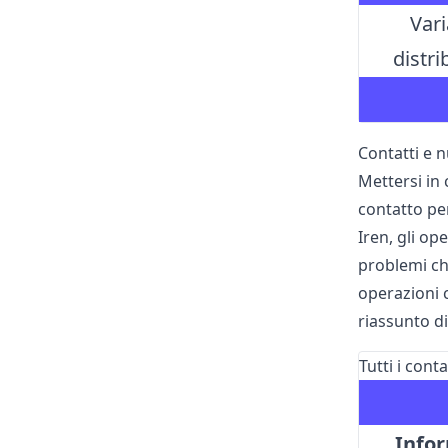
Vari
distri
Contatti e n
Mettersi in 
contatto pe
Iren, gli op
problemi che
operazioni c
riassunto di
Tutti i cont
Infor