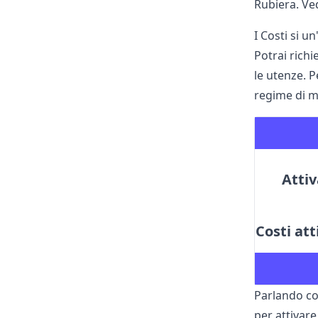
Rubiera. Ve
I Costi si u
Potrai rich
le utenze. P
regime di ma
Attiv
Costi at
Parlando con
per attivare