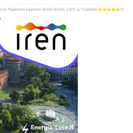
cio: Papernest è partner diretto di Iren. 4,8/5 su Trustpilot ⭐⭐⭐⭐⭐