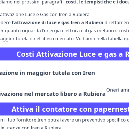
diamo nei prossimi paragrafi i
costi, le tempistiche e i do
n'attivazione Luce e Gas con Iren a Rubiera
iedere
l'attivazione di luce e gas Iren a Rubiera
direttamente
er quanto riguarda l'energia elettrica e il gas metano il costo
ggior tutela o nel libero mercato. Vediamo nella tabella qui 
Costi Attivazione Luce e gas a 
azione in maggior tutela con Iren
Oneri ammi
tivazione nel mercato libero a Rubiera
Attiva il contatore con papernes
 il tuo fornitore Iren potrai avere un preventivo specifico 
 le utenze con Iren a Rubiera.