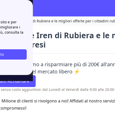
copri gli store Iren di Rubiera e le migliori offerte per i cittadini ru
sito e per
 migliorare i
iù, consulta la
 gli store Iren di Rubiera e le 
ini rubieresi
tto
aci e ti aiutiamo a risparmiare più di 200€ all'ann
e alle offerte del mercato libero ⚡
atti Richiamare
 senza costo aggiuntivo: dal Lunedì al Venerdì dalle 9:00 alle 20:00 
1 Milione di clienti si rivolgono a noi! Affidati al nostro servi
compromessi!