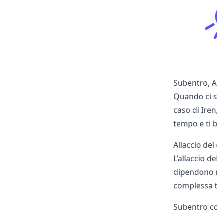
Subentro, Al
Quando ci si
caso di Ire
tempo e ti b
Allaccio del
L’allaccio d
dipendono no
complessa t
Subentro co