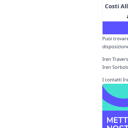
Costi Al
Puoi trovar
disposizione
Iren Traver
Iren Sorbol
I contatti I