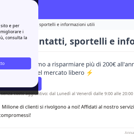
ren Torrile: contatti, sportelli e informazioni utili
sito e per
 migliorare i
iù, consulta la
orrile: contatti, sportelli e inf
aci e ti aiutiamo a risparmiare più di 200€ all'ann
tto
e alle offerte del mercato libero ⚡
atti Richiamare
 senza costo aggiuntivo: dal Lunedì al Venerdì dalle 9:00 alle 20:00 
1 Milione di clienti si rivolgono a noi! Affidati al nostro servi
compromessi!
Annun