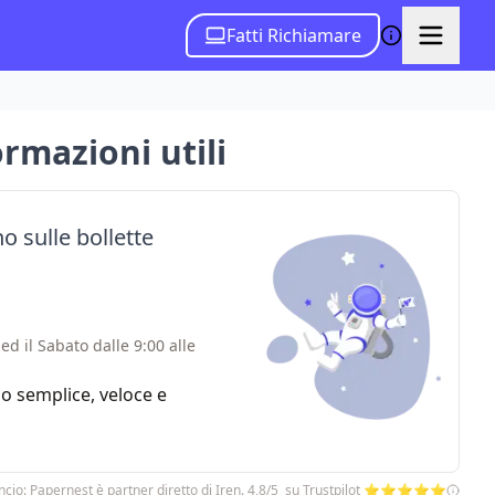
Fatti Richiamare
ormazioni utili
o sulle bollette
ed il Sabato dalle 9:00 alle
zio semplice, veloce e
cio: Papernest è partner diretto di Iren. 4,8/5 su Trustpilot ⭐⭐⭐⭐⭐