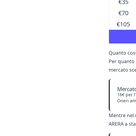
€35
€70
€105
Quanto cost
Per quanto 
mercato scel
Mercato
16€ per l
Oneri amm
Mentre nel r
ARERA a stab