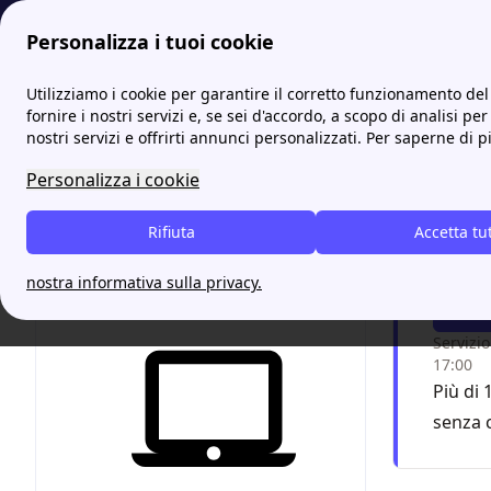
Personalizza i tuoi cookie
Energia-Luce.it
Tutti gli sportelli IREN: indirizzi e contatti
I
Utilizziamo i cookie per garantire il corretto funzionamento del 
fornire i nostri servizi e, se sei d'accordo, a scopo di analisi per
nostri servizi e offrirti annunci personalizzati. Per saperne di p
Iren T
Personalizza i cookie
Chiam
Rifiuta
Accetta tu
grazi
nostra informativa sulla privacy.
F
Servizio
17:00
Più di 
senza 