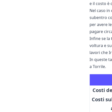
e il costo è 
Nel caso in 
subentro con
per avere le
pagare circa
Infine se la
voltura e su
lavori che I
In queste ta
a Torrile.
Costi de
Costi s