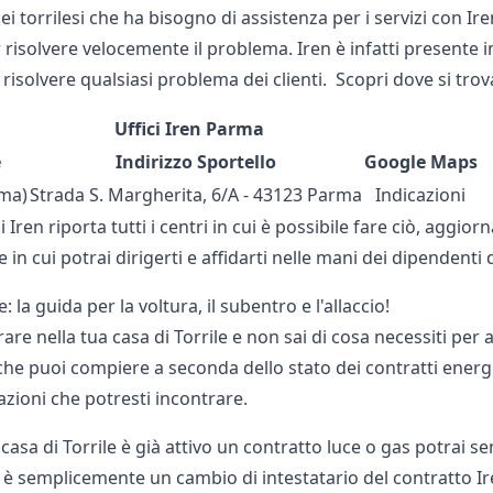
ei torrilesi che ha bisogno di assistenza per i servizi con Iren,
 risolvere velocemente il problema. Iren è infatti presente
r risolvere qualsiasi problema dei clienti. Scopri dove si trova
Uffici Iren Parma
e
Indirizzo Sportello
Google Maps
ma)
Strada S. Margherita, 6/A - 43123 Parma
Indicazioni
di Iren riporta tutti i centri in cui è possibile fare ciò, ag
e in cui potrai dirigerti e affidarti nelle mani dei dipendenti d
e: la guida per la voltura, il subentro e l'allaccio!
rare nella tua casa di Torrile e non sai di cosa necessiti per
he puoi compiere a seconda dello stato dei contratti energet
azioni che potresti incontrare.
 casa di Torrile è già attivo un contratto luce o gas potrai
 semplicemente un cambio di intestatario del contratto Iren