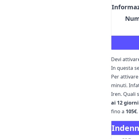
Informaz
Nume
Devi attivar
In questa se
Per attivare
minuti. Infa
Iren. Quali 
ai 12 giorni
fino a
105€
Indenni