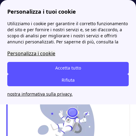
Personalizza i tuoi cookie
Utilizziamo i cookie per garantire il corretto funzionamento
Energia-Luce.it
SGR: tutti gli sportelli, indirizzi e contatti
SGR a San Giovanni In Marignano: tutto ciò che serve per attivare luce e gas
del sito e per fornire i nostri servizi e, se sei d'accordo, a
scopo di analisi per migliorare i nostri servizi e offrirti
SGR a San Giovanni In
annunci personalizzati. Per saperne di più, consulta la
Marignano: tutto ciò che
Personalizza i cookie
serve per attivare luce e
Accetta tutto
gas
Rifiuta
nostra informativa sulla privacy.