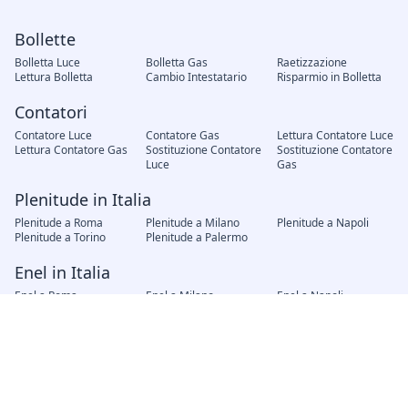
Bollette
Bolletta Luce
Bolletta Gas
Raetizzazione
Lettura Bolletta
Cambio Intestatario
Risparmio in Bolletta
Contatori
Contatore Luce
Contatore Gas
Lettura Contatore Luce
Lettura Contatore Gas
Sostituzione Contatore
Sostituzione Contatore
Luce
Gas
Plenitude in Italia
Plenitude a Roma
Plenitude a Milano
Plenitude a Napoli
Plenitude a Torino
Plenitude a Palermo
Enel in Italia
Enel a Roma
Enel a Milano
Enel a Napoli
Enel a Torino
Enel a Palermo
Fornitori in Italia
AMG Gas Palermo
Hera Bologna
A2A Brescia
Iren Genova
AGSM Verona