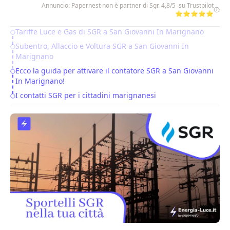
Annuncio: Papernest non è partner di Sgr. 4,8/5 su Trustpilot
⭐⭐⭐⭐⭐
Tariffe Luce e Gas di SGR a San Giovanni In Marignano
Table of Contents
Subentro, Allaccio e Voltura SGR a San Giovanni In
Marignano
Ecco la guida per attivare il contatore SGR a San Giovanni
In Marignano!
I contatti SGR per i cittadini marignanesi