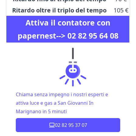
Ritardo oltre il triplo del tempo
105 €
Attiva il contatore con
papernest-->
02 82 95 64 08
Chiama senza impegno i nostri esperti e
attiva luce e gas a San Giovanni In
Marignano in 5 minuti
02 82 95 37 07