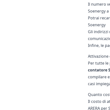
Il numero ve
Soenergy a
Potrai recar
Soenergy
Gli indirizz
comunicazion
Infine, le p
Attivazione
Per tutte l
contatore 
compilare e 
casi impiega
Quanto cos
Il costo di 
ARERA per So