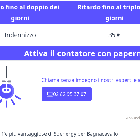
o fino al
doppio
dei
Ritardo fino al
tripl
giorni
giorni
Indennizzo
35 €
Attiva il contatore con paper
Chiama senza impegno i nostri esperti e at
02 82 95 37 07
Annunci
ariffe più vantaggiose di Soenergy per Bagnacavallo