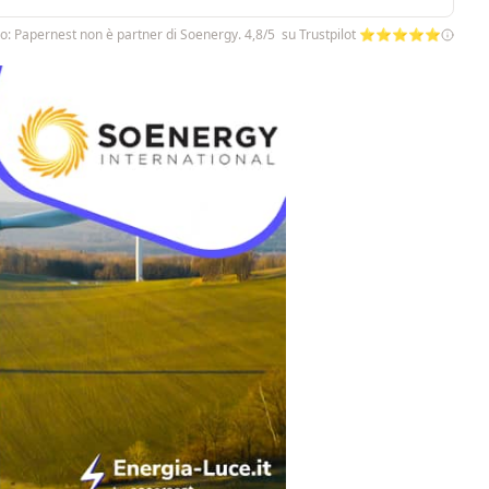
o: Papernest non è partner di Soenergy. 4,8/5 su Trustpilot ⭐⭐⭐⭐⭐