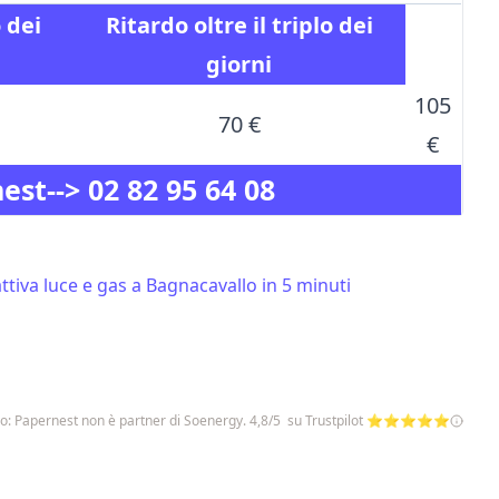
o
dei
Ritardo
oltre il triplo
dei
giorni
105
70 €
€
nest-->
02 82 95 64 08
tiva luce e gas a Bagnacavallo in 5 minuti
o: Papernest non è partner di Soenergy. 4,8/5 su Trustpilot ⭐⭐⭐⭐⭐