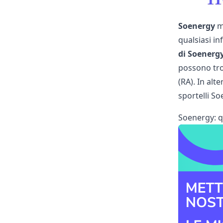
Soenergy
me
qualsiasi i
di Soenerg
possono trov
(RA). In alt
sportelli S
Soenergy: q