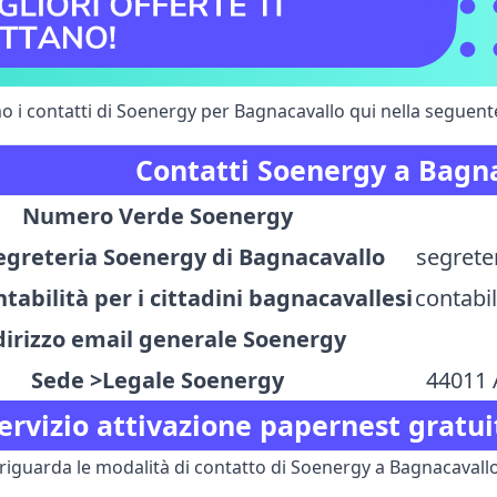
 i contatti di Soenergy per Bagnacavallo qui nella seguente
Contatti Soenergy a Bagn
Numero Verde Soenergy
egreteria Soenergy di Bagnacavallo
segrete
tabilità per i cittadini bagnacavallesi
contabi
dirizzo email generale Soenergy
Sede >Legale Soenergy
44011 A
ervizio attivazione papernest gratui
riguarda le modalità di contatto di Soenergy a Bagnacavallo