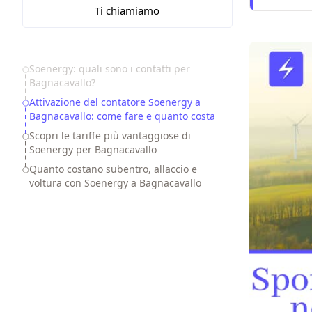
Ti chiamiamo
Table of Contents
Soenergy: quali sono i contatti per
Bagnacavallo?
Attivazione del contatore Soenergy a
Bagnacavallo: come fare e quanto costa
Scopri le tariffe più vantaggiose di
Soenergy per Bagnacavallo
Quanto costano subentro, allaccio e
voltura con Soenergy a Bagnacavallo