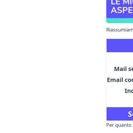
Riassumiamo
Mail s
Email con
In
S
Per quanto 