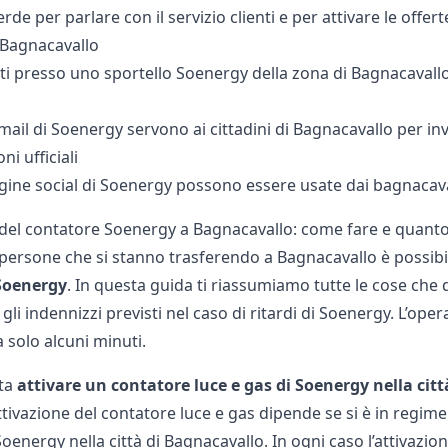
rde per parlare con il servizio clienti e per attivare le offer
 Bagnacavallo
ti presso uno sportello Soenergy della zona di Bagnacavallo
i mail di Soenergy servono ai cittadini di Bagnacavallo per inv
i ufficiali
agine social di Soenergy possono essere usate dai bagnacaval
 del contatore Soenergy a Bagnacavallo: come fare e quant
e persone che si stanno trasferendo a Bagnacavallo è possib
Soenergy
. In questa guida ti riassumiamo tutte le cose che 
gli indennizzi previsti nel caso di ritardi di Soenergy. L’ope
 solo alcuni minuti.
ta
attivare un contatore luce e gas di Soenergy nella cit
attivazione del contatore luce e gas dipende se si è in regime
energy nella città di Bagnacavallo. In ogni caso l’attivazio