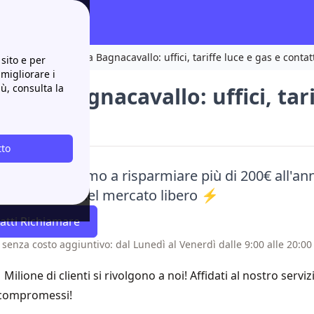
contatti
Soenergy a Bagnacavallo: uffici, tariffe luce e gas e contatti
sito e per
 migliorare i
iù, consulta la
gy a Bagnacavallo: uffici, tari
tto
aci e ti aiutiamo a risparmiare più di 200€ all'ann
e alle offerte del mercato libero ⚡
atti Richiamare
 senza costo aggiuntivo: dal Lunedì al Venerdì dalle 9:00 alle 20:00 
1 Milione di clienti si rivolgono a noi! Affidati al nostro servi
compromessi!