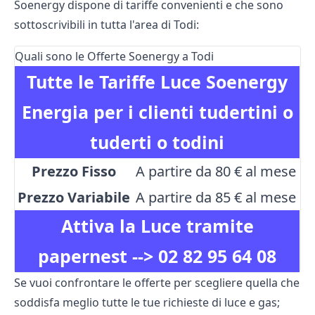
Soenergy dispone di tariffe convenienti e che sono
sottoscrivibili in tutta l'area di Todi:
Quali sono le Offerte Soenergy a Todi
Tutte le Tariffe Luce Soenergy
Energia per i clienti tudertini o
tuderti o todini
Prezzo Fisso
A partire da 80 € al mese
Prezzo Variabile
A partire da 85 € al mese
Attiva la Luce tramite
papernest -->
02 82 95 64 08
Se vuoi confrontare le offerte per scegliere quella che
soddisfa meglio tutte le tue richieste di luce e gas;