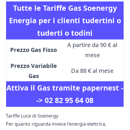
Tutte le Tariffe Gas Soenergy
Energia per i clienti tudertini o
tuderti o todini
A partire da 90 € al
Prezzo Gas Fisso
mese
Prezzo Variabile
Da 88 € al mese
Gas
Attiva il Gas tramite papernest -
->
02 82 95 64 08
Tariffe Luce di Soenergy
Per quanto riguarda invece l'energia elettrica,