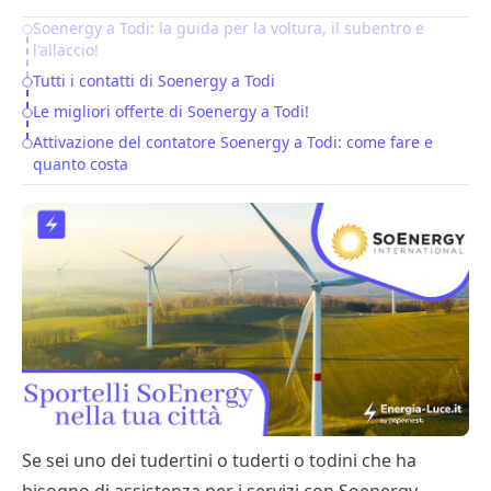
Soenergy a Todi: la guida per la voltura, il subentro e
Table of Contents
l'allaccio!
Tutti i contatti di Soenergy a Todi
Le migliori offerte di Soenergy a Todi!
Attivazione del contatore Soenergy a Todi: come fare e
quanto costa
Se sei uno dei tudertini o tuderti o todini che ha