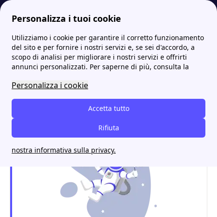
Personalizza i tuoi cookie
Utilizziamo i cookie per garantire il corretto funzionamento
Energia-Luce.it
Tutti gli sportelli SOENERGY: gli indirizzi e i contatti
Soenergy a Todi: tutto ciò che serve per attivare luce e gas
del sito e per fornire i nostri servizi e, se sei d'accordo, a
scopo di analisi per migliorare i nostri servizi e offrirti
Soenergy a Todi: tutto ciò
annunci personalizzati. Per saperne di più, consulta la
che serve per attivare luce
Personalizza i cookie
e gas
Accetta tutto
Rifiuta
nostra informativa sulla privacy.