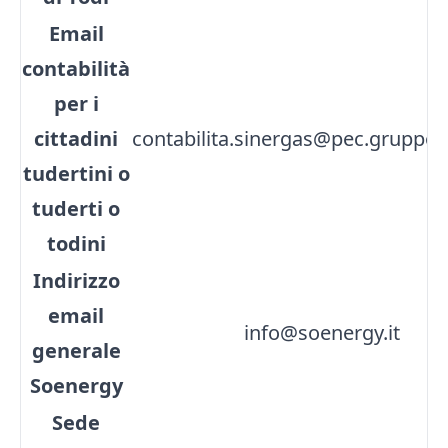
Email
contabilità
per i
cittadini
contabilita.sinergas@pec.gruppoa
tudertini o
tuderti o
todini
Indirizzo
email
info@soenergy.it
generale
Soenergy
Sede