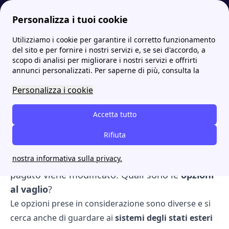
Personalizza i tuoi cookie
Utilizziamo i cookie per garantire il corretto funzionamento
Energia-Luce.it
Stop al canone RAI in bolletta! Cosa cambia dal 2023?
del sito e per fornire i nostri servizi e, se sei d'accordo, a
scopo di analisi per migliorare i nostri servizi e offrirti
Stop al canone RAI in
annunci personalizzati. Per saperne di più, consulta la
bolletta! Cosa cambia dal
Personalizza i cookie
2023?
Accetta tutto
Dal 2023 il
canone RAI
non sarà più presente
Rifiuta
all'interno della
bolletta dellla luce
, l'imposta
nostra informativa sulla privacy.
rimane, ma il sistema con cui questo verrà
pagato viene modificato. Quali sono le
opzioni
al vaglio
?
Le opzioni prese in considerazione sono diverse e si
cerca anche di guardare ai
sistemi degli stati esteri