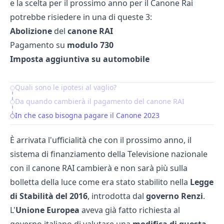
e la scelta per il prossimo anno per il Canone Rai
potrebbe risiedere in una di queste 3:
Abolizione
del
canone RAI
Pagamento su
modulo 730
Imposta aggiuntiva su automobile
Quali sono le ipotesi al vaglio?
Table of Contents
Da quando cambierà il pagamento del canone RAI
In che caso bisogna pagare il Canone 2023
È arrivata l'ufficialità che con il prossimo anno, il
sistema di finanziamento della Televisione nazionale
con il canone RAI cambierà e non sarà più sulla
bolletta della luce come era stato stabilito nella
Legge
di Stabilità del 2016
, introdotta dal
governo Renzi
.
L'
Unione Europea
aveva già fatto richiesta al