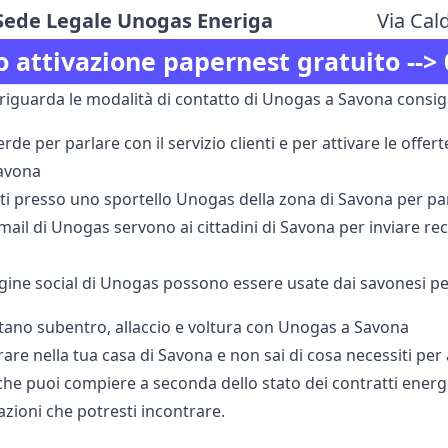
Sede Legale Unogas Eneriga
Via Cal
o attivazione papernest gratuito -->
riguarda le modalità di contatto di Unogas a Savona consig
rde per parlare con il servizio clienti e per attivare le offer
avona
rti presso uno sportello Unogas della zona di Savona per pa
i mail di Unogas servono ai cittadini di Savona per inviare r
agine social di Unogas possono essere usate dai savonesi per
ano subentro, allaccio e voltura con Unogas a Savona
rare nella tua casa di Savona e non sai di cosa necessiti pe
he puoi compiere a seconda dello stato dei contratti energe
azioni che potresti incontrare.