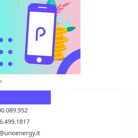
:
00.089.952
6.499.1817
i@unoenergy.it