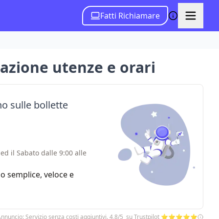
Fatti Richiamare
azione utenze e orari
o sulle bollette
ed il Sabato dalle 9:00 alle
zio semplice, veloce e
nnuncio: Servizio senza costi aggiuntivi. 4,8/5 su Trustpilot ⭐⭐⭐⭐⭐