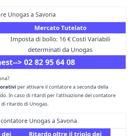
atore Unogas a Savona
Mercato Tutelato
Imposta di bollo: 16 €
Costi Variabili
determinati da Unogas
nest-->
02 82 95 64 08
vona?
vorativi
per attivare il contatore a seconda della
. In caso di ritardi per l'attivazione del contatore
 di ritardo di Unogas.
del contatore Unogas a Savona
o
dei
Ritardo
oltre il triplo
dei