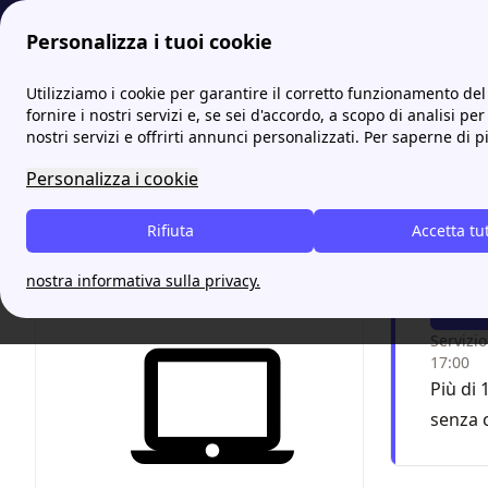
Personalizza i tuoi cookie
Energia-Luce.it
Tutti gli sportelli UNOGAS: gli indirizzi e i con
Utilizziamo i cookie per garantire il corretto funzionamento del 
fornire i nostri servizi e, se sei d'accordo, a scopo di analisi per
nostri servizi e offrirti annunci personalizzati. Per saperne di p
Unoga
Personalizza i cookie
Chiam
Rifiuta
Accetta tu
grazi
nostra informativa sulla privacy.
F
Servizio
17:00
Più di 
senza 