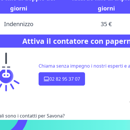
giorni
giorni
Indennizzo
35 €
Attiva il contatore con paper
Chiama senza impegno i nostri esperti e at
02 82 95 37 07
li sono i contatti per Savona?