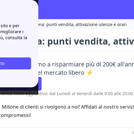
tatti
Unogas Savona: punti vendita, attivazione utenze e orari
sito e per
 migliorare i
iù, consulta la
s Savona: punti vendita, attiv
aci e ti aiutiamo a risparmiare più di 200€ all'ann
tto
e alle offerte del mercato libero ⚡
atti Richiamare
 senza costo aggiuntivo: dal Lunedì al Venerdì dalle 9:00 alle 20:00 
1 Milione di clienti si rivolgono a noi! Affidati al nostro servi
compromessi!
A