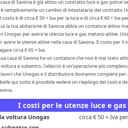
a casa di Savona è già attivo un contratto luce o gas potrai
è semplicemente un cambio di intestatario del contratto Uno
il costo è di circa € 50 + Iva per la luce e di circa € 60 + Iva per
cui la tua abitazione di Savona abbia un contatore attivo ma 
n Unogas per avere le utenze luce e gas metano attive. Una 
er avere le utenze attive nella casa di Savona. Il costo per il 
gare circa € 65 + Iva.
 tua casa di Savona ha un contatore che non è mai stato atti
 voltura e subentro, l'allaccio è un'operazione più complessa 
vi lavori che Unogas e il distributore dovranno compiere per al
belle qui sotto è possibile vedere un riepilogo dei costi e d
avona.
I costi per le utenze luce e g
lla voltura Unogas
circa € 50 + Iva per
i subentro con