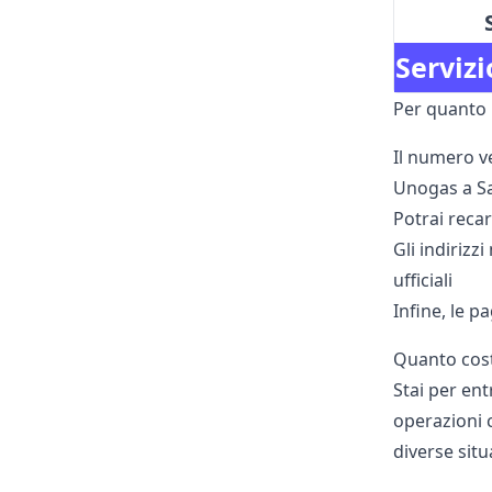
Servizi
Per quanto 
Il numero ve
Unogas a S
Potrai reca
Gli indirizz
ufficiali
Infine, le p
Quanto cost
Stai per ent
operazioni c
diverse situ