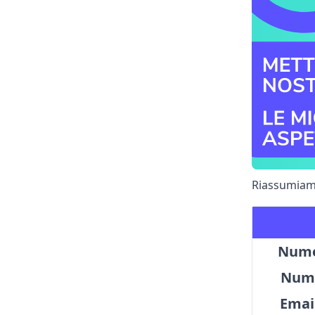
Riassumiamo
Numer
Nume
Email