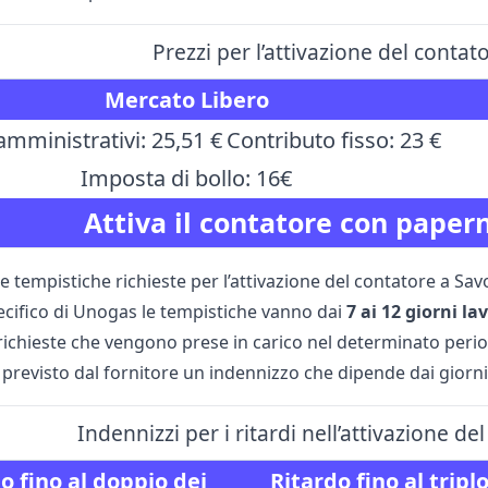
Prezzi per l’attivazione del cont
Mercato Libero
amministrativi: 25,51 €
Contributo fisso: 23 €
Imposta di bollo: 16€
Attiva il contatore con paper
e tempistiche richieste per l’attivazione del contatore a Sa
ecifico di Unogas le tempistiche vanno dai
7 ai 12 giorni la
richieste che vengono prese in carico nel determinato periodo
 previsto dal fornitore un indennizzo che dipende dai giorni
Indennizzi per i ritardi nell’attivazione 
o fino al
doppio
dei
Ritardo fino al
tripl