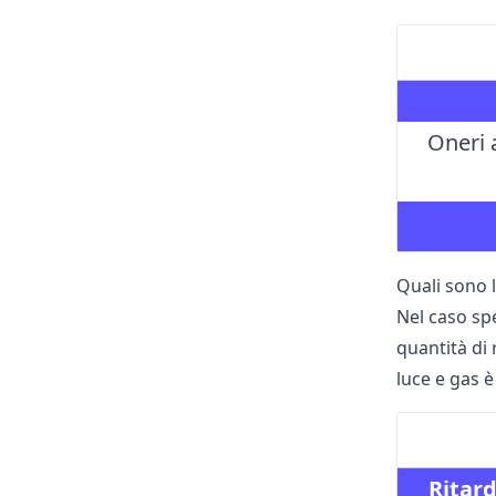
Oneri 
Quali sono l
Nel caso sp
quantità di 
luce e gas è
Ritard