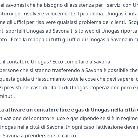
ei savonesi che ha bisogno di assistenza per i servizi con Uno
ntorni per risolvere velocemente il problema. Unogas è infa
ne gli uffici per risolvere qualsiasi problema dei clienti. Sc
i sportelli Unogas ad Savona Il sito web di Unogas riporta tut
to. Ecco la mappa di
tutti gli uffici di Unogas
a Savona in cu
re il contatore Unogas? Ecco come fare a Savona
e persone che si stanno trasferendo a Savona è possibile ch
n questa guida ti riassumiamo tutte le cose che devi sapere, 
zi previsti nel caso di ritardi di Unogas. L’operazione però è
minuti.
ta
attivare un contatore luce e gas di Unogas nella città
attivazione del contatore luce e gas dipende se si è in regime
ogas nella città di Savona. In ogni caso l’attivazione deve 
di Savona a prendersene in carico.