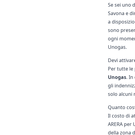
Se sei uno d
Savona e di
a disposizio
sono present
ogni momen
Unogas.
Devi attiva
Per tutte l
Unogas
. I
gli indenniz
solo alcuni 
Quanto cos
Il costo di 
ARERA per Un
della zona 