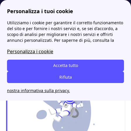
Personalizza i tuoi cookie
Utilizziamo i cookie per garantire il corretto funzionamento
Energia-Luce.it
Tutti i punti Edison più vicini a te: gli indirizzi e i contatti
Edison Belluno: punti vendita, attivazione utenze e orari
del sito e per fornire i nostri servizi e, se sei d'accordo, a
scopo di analisi per migliorare i nostri servizi e offrirti
Edison Belluno: punti
annunci personalizzati. Per saperne di più, consulta la
vendita, attivazione
Personalizza i cookie
utenze e orari
Accetta tutto
Rifiuta
nostra informativa sulla privacy.