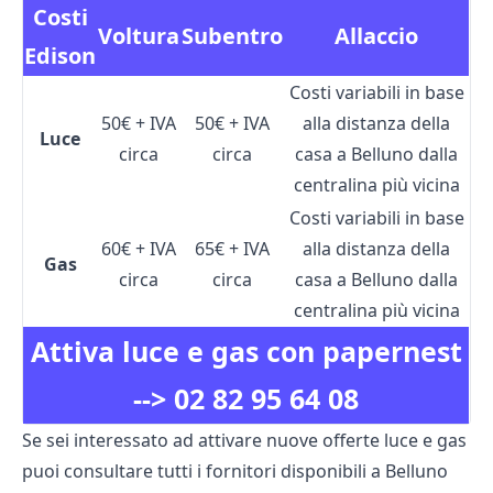
Costi
Voltura
Subentro
Allaccio
Edison
Costi variabili in base
50€ + IVA
50€ + IVA
alla distanza della
Luce
circa
circa
casa a Belluno dalla
centralina più vicina
Costi variabili in base
60€ + IVA
65€ + IVA
alla distanza della
Gas
circa
circa
casa a Belluno dalla
centralina più vicina
Attiva luce e gas con papernest
-->
02 82 95 64 08
Se sei interessato ad attivare nuove offerte luce e gas
puoi consultare tutti i fornitori disponibili a Belluno