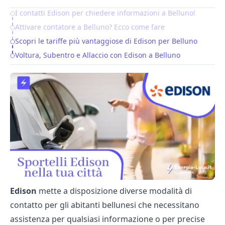
I contatti Edison per chiedere informazioni a Belluno!
Table of Contents
Attivare contatore a Belluno? Ecco come fare
Scopri le tariffe più vantaggiose di Edison per Belluno
Voltura, Subentro e Allaccio con Edison a Belluno
Edison
mette a disposizione diverse modalità di
contatto per gli abitanti bellunesi che necessitano
assistenza per qualsiasi informazione o per precise