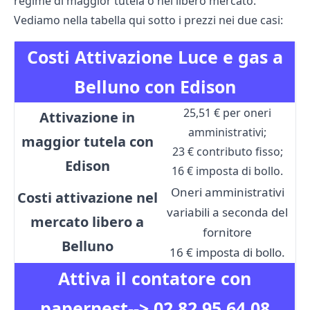
regime di maggior tutela o nel libero mercato.
Vediamo nella tabella qui sotto i prezzi nei due casi:
Costi Attivazione Luce e gas a
Belluno con Edison
25,51 € per oneri
Attivazione in
amministrativi;
maggior tutela con
23 € contributo fisso;
Edison
16 € imposta di bollo.
Oneri amministrativi
Costi attivazione nel
variabili a seconda del
mercato libero a
fornitore
Belluno
16 € imposta di bollo.
Attiva il contatore con
papernest-->
02 82 95 64 08