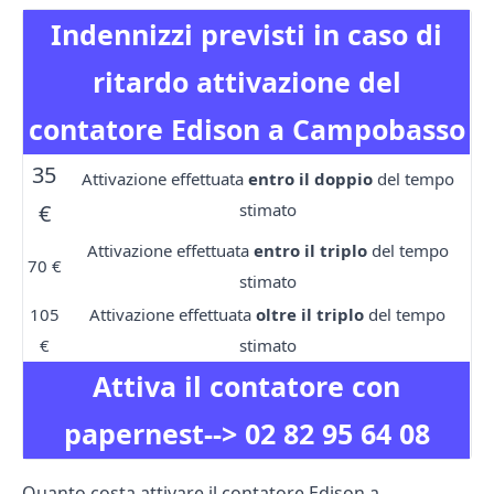
Indennizzi previsti in caso di
ritardo attivazione del
contatore Edison a Campobasso
35
Attivazione effettuata
entro il doppio
del tempo
€
stimato
Attivazione effettuata
entro il triplo
del tempo
70 €
stimato
105
Attivazione effettuata
oltre il triplo
del tempo
€
stimato
Attiva il contatore con
papernest-->
02 82 95 64 08
Quanto costa attivare il contatore Edison a