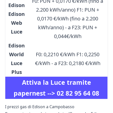
F0: PUN + 0,0170 €/kWh (fino a
Edison
2.200 kWh/anno) F1: PUN +
Edison
0,0170 €/kWh (fino a 2.200
Web
kWh/anno) - a F23: PUN +
Luce
0,044€/kWh
Edison
World
F0: 0,2210 €/kWh F1: 0,2250
Luce
€/kWh - a F23: 0,2180 €/kWh
Plus
Attiva la Luce tramite
papernest -->
02 82 95 64 08
I prezzi gas di Edison a Campobasso