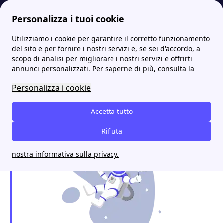
Personalizza i tuoi cookie
Utilizziamo i cookie per garantire il corretto funzionamento
Energia-Luce.it
Tutti i punti Edison più vicini a te: gli indirizzi e i contatti
Edison Campobasso: contatti, sportelli e informazioni utili
del sito e per fornire i nostri servizi e, se sei d'accordo, a
scopo di analisi per migliorare i nostri servizi e offrirti
Edison Campobasso:
annunci personalizzati. Per saperne di più, consulta la
contatti, sportelli e
Personalizza i cookie
informazioni utili
Accetta tutto
Rifiuta
nostra informativa sulla privacy.