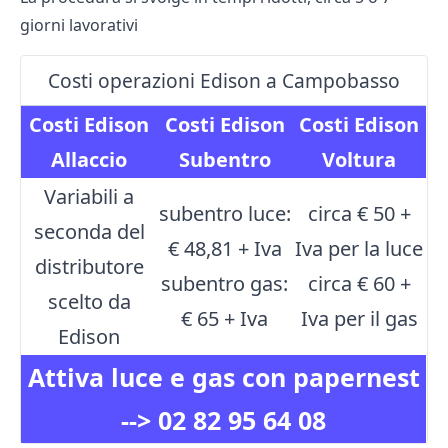
giorni lavorativi
Costi operazioni Edison a Campobasso
Costi Edison
Costi Edison
Costi Edison
Allaccio
Subentro
Voltura
Variabili a
subentro luce:
circa € 50 +
seconda del
€ 48,81 + Iva
Iva per la luce
distributore
subentro gas:
circa € 60 +
scelto da
€ 65 + Iva
Iva per il gas
Edison
Attiva luce e gas con papernest
-->
02 82 95 64 08