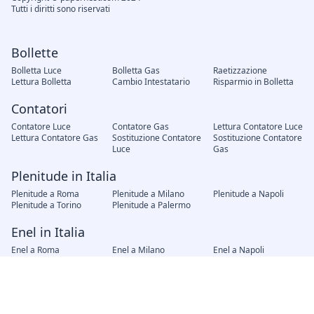
Tutti i diritti sono riservati
Bollette
Bolletta Luce
Bolletta Gas
Raetizzazione
Lettura Bolletta
Cambio Intestatario
Risparmio in Bolletta
Contatori
Contatore Luce
Contatore Gas
Lettura Contatore Luce
Lettura Contatore Gas
Sostituzione Contatore
Sostituzione Contatore
Luce
Gas
Plenitude in Italia
Plenitude a Roma
Plenitude a Milano
Plenitude a Napoli
Plenitude a Torino
Plenitude a Palermo
Enel in Italia
Enel a Roma
Enel a Milano
Enel a Napoli
Enel a Torino
Enel a Palermo
Fornitori in Italia
AMG Gas Palermo
Hera Bologna
A2A Brescia