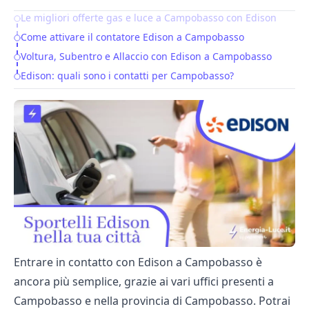
Le migliori offerte gas e luce a Campobasso con Edison
Table of Contents
Come attivare il contatore Edison a Campobasso
Voltura, Subentro e Allaccio con Edison a Campobasso
Edison: quali sono i contatti per Campobasso?
Entrare in contatto con Edison a Campobasso è
ancora più semplice, grazie ai vari uffici presenti a
Campobasso e nella provincia di Campobasso. Potrai