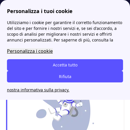
Personalizza i tuoi cookie
Utilizziamo i cookie per garantire il corretto funzionamento
Energia-Luce.it
Uffici e sportelli ENERCOM: dove trovarli, indirizzi e contatti
Enercom a Pavia: tutto ciò che serve per attivare luce e gas
del sito e per fornire i nostri servizi e, se sei d'accordo, a
scopo di analisi per migliorare i nostri servizi e offrirti
Enercom a Pavia: tutto ciò
annunci personalizzati. Per saperne di più, consulta la
che serve per attivare luce
Personalizza i cookie
e gas
Accetta tutto
Rifiuta
nostra informativa sulla privacy.