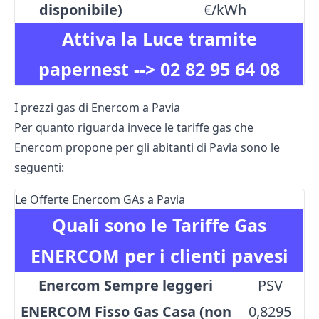
disponibile)
€/kWh
Attiva la Luce tramite
papernest -->
02 82 95 64 08
I prezzi gas di Enercom a Pavia
Per quanto riguarda invece le tariffe gas che
Enercom propone per gli abitanti di Pavia sono le
seguenti:
Le Offerte Enercom GAs a Pavia
Quali sono le Tariffe Gas
ENERCOM per i clienti pavesi
Enercom Sempre leggeri
PSV
ENERCOM Fisso Gas Casa (non
0,8295