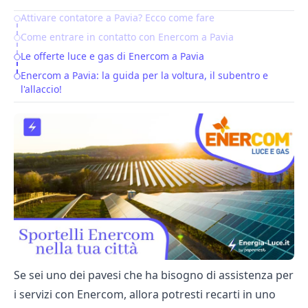
Attivare contatore a Pavia? Ecco come fare
Table of Contents
Come entrare in contatto con Enercom a Pavia
Le offerte luce e gas di Enercom a Pavia
Enercom a Pavia: la guida per la voltura, il subentro e
l'allaccio!
Se sei uno dei pavesi che ha bisogno di assistenza per
i servizi con Enercom, allora potresti recarti in uno