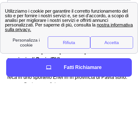
Richiesta di
Subentro
Richiesta di
Allaccio
Inviare un Reclamo
Documenti da portare presso un punto Enel in
provincia di Pavia (PV)
Fatti Richiamare
I principali documenti che bisognerà portare quando ci si
reca in uno sportello Enel in in provincia di Pavia sono:
Dati anagrafici
ID
Codice Cliente
Codice POD o PDR
Invece, se nella tua casa in provincia di Pavia dovessi
fare il primo allaccio con Enel, dovrai anche sapere
qual'è la potenza e la tensione del tuo contatore luce o