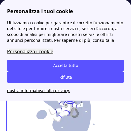
Personalizza i tuoi cookie
Utilizziamo i cookie per garantire il corretto funzionamento
Energia-Luce.it
Uffici E.ON vicino a me: trova gli sportelli e assistenza
E.ON Città Di Castello: contatti, sportelli e informazioni utili
More
del sito e per fornire i nostri servizi e, se sei d'accordo, a
scopo di analisi per migliorare i nostri servizi e offrirti
E.ON Città Di Castello:
annunci personalizzati. Per saperne di più, consulta la
contatti, sportelli e
Personalizza i cookie
informazioni utili
Accetta tutto
Rifiuta
nostra informativa sulla privacy.