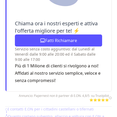
Chiama ora i nostri esperti e attiva
l'offerta migliore per te! ⚡
Fatti Richiamare
Servizio senza costo aggiuntivo: dal Lunedì al
Venerdì dalle 9:00 alle 20:00 ed il Sabato dalle
9:00 alle 17:00
Più di 1 Milione di clienti si rivolgono a noi!
Affidati al nostro servizio semplice, veloce e
senza compromessi!
Annuncio: Papernest non è partner di E.ON. 4,8/5 su Trustpilot
⭐⭐⭐⭐⭐
I contatti E.ON per i cittadini castellani o tifernati
Table of Contents
Quanto costano subentro, allaccio e voltura con E.ON a