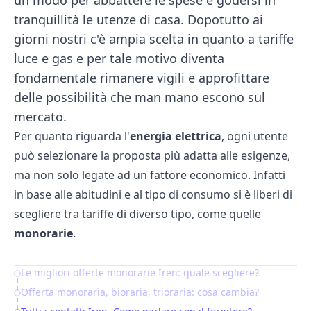
un modo per abbattere le spese e godersi in
tranquillità le utenze di casa. Dopotutto ai
giorni nostri c'è ampia scelta in quanto a tariffe
luce e gas e per tale motivo diventa
fondamentale rimanere vigili e approfittare
delle possibilità che man mano escono sul
mercato.
Per quanto riguarda l'
energia elettrica
, ogni utente
può selezionare la proposta più adatta alle esigenze,
ma non solo legate ad un fattore economico. Infatti
in base alle abitudini e al tipo di consumo si è liberi di
scegliere tra tariffe di diverso tipo, come quelle
monorarie
.
Le migliori offerte monorarie Iren: quale scegliere?
Table of Contents
Offerta monoraria, bioraria, trioraria: cosa cambia?