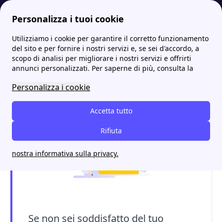
Personalizza i tuoi cookie
Utilizziamo i cookie per garantire il corretto funzionamento
Energia-Luce.it
Le migliori offerte Iren luce e gas: come risparmiare?
Iren Offerte Monorarie: la guida completa
More
del sito e per fornire i nostri servizi e, se sei d'accordo, a
scopo di analisi per migliorare i nostri servizi e offrirti
Iren Offerte Monorarie: la
annunci personalizzati. Per saperne di più, consulta la
guida completa
Personalizza i cookie
Accetta tutto
Rifiuta
nostra informativa sulla privacy.
Se non sei soddisfatto del tuo