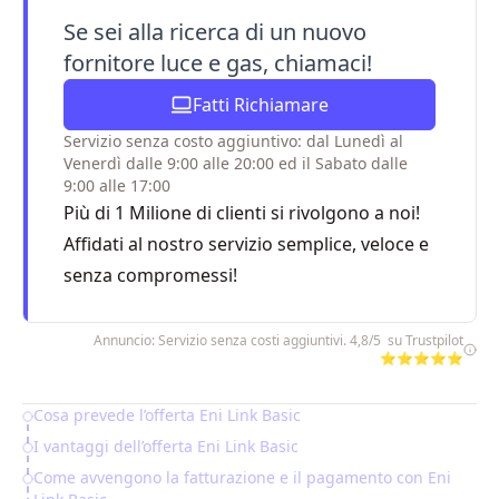
Se sei alla ricerca di un nuovo
fornitore luce e gas, chiamaci!
Fatti Richiamare
Servizio senza costo aggiuntivo: dal Lunedì al
Venerdì dalle 9:00 alle 20:00 ed il Sabato dalle
9:00 alle 17:00
Più di 1 Milione di clienti si rivolgono a noi!
Affidati al nostro servizio semplice, veloce e
senza compromessi!
Annuncio: Servizio senza costi aggiuntivi. 4,8/5 su Trustpilot
⭐⭐⭐⭐⭐
Cosa prevede l’offerta Eni Link Basic
Table of Contents
I vantaggi dell’offerta Eni Link Basic
Come avvengono la fatturazione e il pagamento con Eni