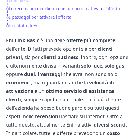
Link Basic
Le recensioni dei clienti che hanno già attivato l'offerta
I passaggi per attivare l'offerta
I contatti di Eni
Eni Link Basic
è una delle
offerte più complete
dell'ente. Difatti prevede opzioni sia per
clienti
privati
, sia per
clienti business
. Inoltre, ogni opzione
è ulteriormente divisa in varianti
solo luce
,
solo gas
oppure
dual.
I
vantaggi
che avrai non sono solo
economici,
ma riguardano anche la
velocità di
attivazione
e un
ottimo servizio di assistenza
clienti
, sempre rapido e puntuale. Chi è già cliente
dell'azienda ha speso buone parole su tutti questi
aspetti nelle
recensioni
lasciate su internet. Oltre a
tutto questo, attualmente Eni ha attivi
diversi sconti
.
In particolare, tutte le offerte prevedono un
costo