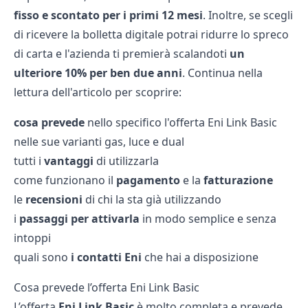
fisso e scontato per i primi 12 mesi
. Inoltre, se scegli
di ricevere la bolletta digitale potrai ridurre lo spreco
di carta e l'azienda ti premierà scalandoti
un
ulteriore 10% per ben due anni
. Continua nella
lettura dell'articolo per scoprire:
cosa prevede
nello specifico l'offerta Eni Link Basic
nelle sue varianti gas, luce e dual
tutti i
vantaggi
di utilizzarla
come funzionano il
pagamento
e la
fatturazione
le
recensioni
di chi la sta già utilizzando
i
passaggi per attivarla
in modo semplice e senza
intoppi
quali sono
i contatti Eni
che hai a disposizione
Cosa prevede l’offerta Eni Link Basic
L’offerta
Eni Link Basic
è molto completa e prevede