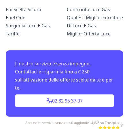
Eni Scelta Sicura
Confronta Luce Gas
Enel One
Qual È Il Miglior Fornitore
Sorgenia Luce E Gas
Di Luce E Gas
Tariffe
Miglior Offerta Luce
Il nostro servizio è senza impegno.
Contattaci e risparmia fino a € 250
sull'attivazione delle offerte scelte da te e per
te.
02 82 95 37 07
Annuncio: servizio senza costi aggiuntivi. 4,8/5 su Trustpilot
⭐⭐⭐⭐⭐