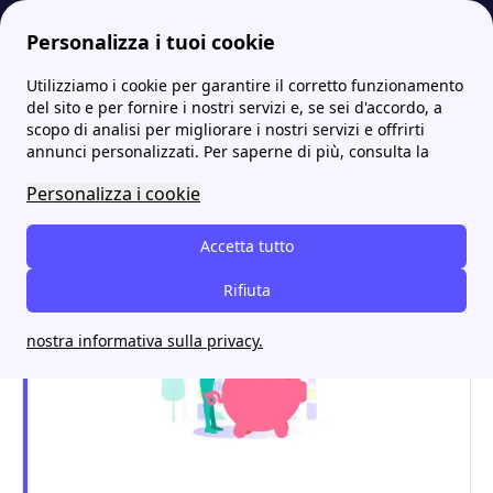
Personalizza i tuoi cookie
Utilizziamo i cookie per garantire il corretto funzionamento
Energia-Luce.it
Eni
ENI Link Basic: tutto quello che devi sapere sull'offerta
More
del sito e per fornire i nostri servizi e, se sei d'accordo, a
scopo di analisi per migliorare i nostri servizi e offrirti
ENI Link Basic: tutto
annunci personalizzati. Per saperne di più, consulta la
quello che devi sapere
Personalizza i cookie
sull'offerta
Accetta tutto
Rifiuta
nostra informativa sulla privacy.