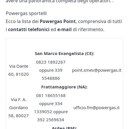
avere una panoramica completa degli operatori. .
Powergas sportelli
Ecco la lista dei
Powergas Point
, comprensiva di tutti
i
contatti telefonici
ed
e-mail
di riferimento.
Contatti utili powergas
San Marco Evangelista (CE):
0823 1892267
Via Dante
oppure 339
point.smev@powergas.it
60, 81020
5548886
Frattamaggiore (NA):
081 18655168
Via F. A.
oppure 334
Giordano
ufficio.fm@powergas.it
1339052 oppure
58, 80027
392 2569634
Ardea (RM):