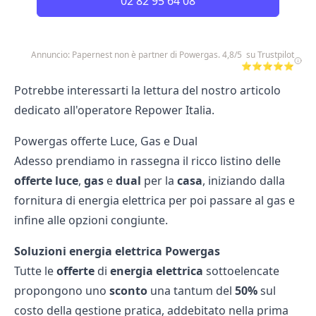
02 82 95 64 08
Annuncio: Papernest non è partner di Powergas. 4,8/5 su Trustpilot
⭐⭐⭐⭐⭐
Potrebbe interessarti la lettura del nostro articolo
dedicato all'operatore
Repower Italia
.
Powergas offerte Luce, Gas e Dual
Adesso prendiamo in rassegna il ricco listino delle
offerte luce
,
gas
e
dual
per la
casa
, iniziando dalla
fornitura di energia elettrica per poi passare al gas e
infine alle opzioni congiunte.
Soluzioni energia elettrica Powergas
Tutte le
offerte
di
energia elettrica
sottoelencate
propongono uno
sconto
una tantum del
50%
sul
costo della gestione pratica, addebitato nella prima