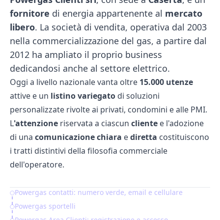
fornitore
di energia appartenente al
mercato
libero
. La società di vendita, operativa dal 2003
nella commercializzazione del gas, a partire dal
2012 ha ampliato il proprio business
dedicandosi anche al settore elettrico.
Oggi a livello nazionale vanta oltre
15.000 utenze
attive e un
listino variegato
di soluzioni
personalizzate rivolte ai privati, condomini e alle PMI.
L
'attenzione
riservata a ciascun
cliente
e l'adozione
di una
comunicazione chiara
e
diretta
costituiscono
i tratti distintivi della filosofia commerciale
dell'operatore.
Powergas contatti: numero verde, email e cellulare
Table of Contents
Powergas sportelli
Powergas Area Clienti: registrazione e accesso