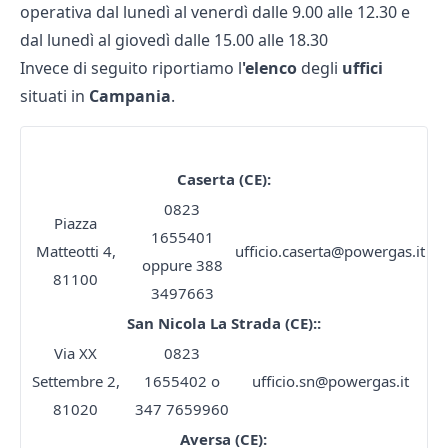
operativa dal lunedì al venerdì dalle 9.00 alle 12.30 e
dal lunedì al giovedì dalle 15.00 alle 18.30
Invece di seguito riportiamo l
'elenco
degli
uffici
situati in
Campania
.
Sedi Powergas
Caserta (CE):
0823
Piazza
1655401
Matteotti 4,
ufficio.caserta@powergas.it
oppure 388
81100
3497663
San Nicola La Strada (CE)::
Via XX
0823
Settembre 2,
1655402 o
ufficio.sn@powergas.it
81020
347 7659960
Aversa (CE):