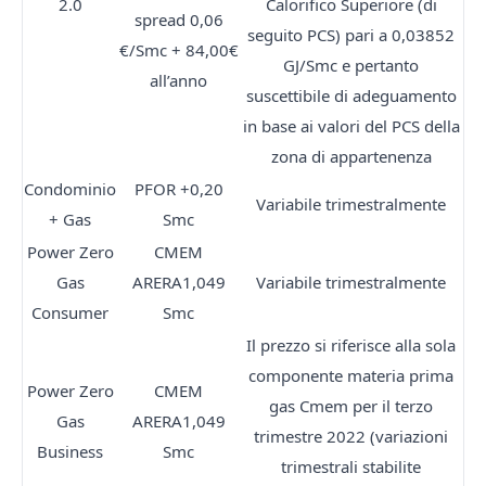
2.0
Calorifico Superiore (di
spread 0,06
seguito PCS) pari a 0,03852
€/Smc + 84,00€
GJ/Smc e pertanto
all’anno
suscettibile di adeguamento
in base ai valori del PCS della
zona di appartenenza
Condominio
PFOR +0,20
Variabile trimestralmente
+ Gas
Smc
Power Zero
CMEM
Gas
ARERA1,049
Variabile trimestralmente
Consumer
Smc
Il prezzo si riferisce alla sola
componente materia prima
Power Zero
CMEM
gas Cmem per il terzo
Gas
ARERA1,049
trimestre 2022 (variazioni
Business
Smc
trimestrali stabilite