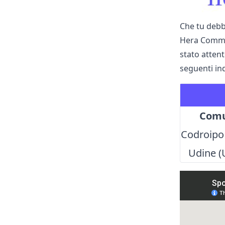
Che tu debb
Hera Comm è 
stato attent
seguenti ind
Com
Codroipo
Udine (