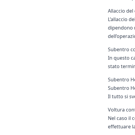
Allaccio de
L’allaccio d
dipendono n
dell’operaz
Subentro c
In questo ca
stato termin
Subentro He
Subentro H
Il tutto si s
Voltura co
Nel caso il 
effettuare l