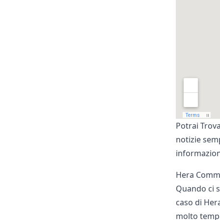
Potrai Trova
notizie semp
informazion
Hera Comm a 
Quando ci si
caso di Her
molto tempo 