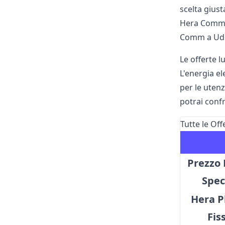
scelta giust
Hera Comm of
Comm a Udi
Le offerte 
L'energia el
per le utenz
potrai confr
Tutte le Of
Prezzo
Spec
Hera P
Fis