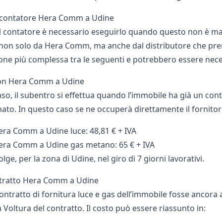
l contatore Hera Comm a Udine
el contatore è necessario eseguirlo quando questo non è mai 
on solo da Hera Comm, ma anche dal distributore che prende 
ione più complessa tra le seguenti e potrebbero essere nece
on Hera Comm a Udine
so, il subentro si effettua quando l’immobile ha già un conta
ato. In questo caso se ne occuperà direttamente il fornitore 
ra Comm a Udine luce: 48,81 € + IVA
era Comm a Udine gas metano: 65 € + IVA
volge, per la zona di Udine, nel giro di 7 giorni lavorativi.
ntratto Hera Comm a Udine
contratto di fornitura luce e gas dell’immobile fosse ancora
a Voltura del contratto. Il costo può essere riassunto in: