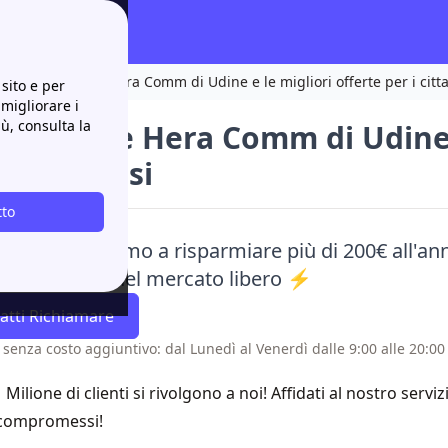
Scopri gli store Hera Comm di Udine e le migliori offerte per i citt
sito e per
 migliorare i
iù, consulta la
 gli store Hera Comm di Udine e
ini udinesi
tto
aci e ti aiutiamo a risparmiare più di 200€ all'ann
e alle offerte del mercato libero ⚡
atti Richiamare
 senza costo aggiuntivo: dal Lunedì al Venerdì dalle 9:00 alle 20:00 
1 Milione di clienti si rivolgono a noi! Affidati al nostro servi
compromessi!