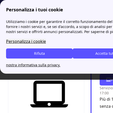
Personalizza i tuoi cookie
Energia-Luce.it
Sportelli Hera: scopri l’ufficio più vicino a te
Utilizziamo i cookie per garantire il corretto funzionamento del 
fornire i nostri servizi e, se sei d'accordo, a scopo di analisi per
nostri servizi e offrirti annunci personalizzati. Per saperne di p
Scopri
Personalizza i cookie
cittad
Rifiuta
Accetta tu
Chiam
nostra informativa sulla privacy.
grazi
F
Servizio
17:00
Più di 
senza 