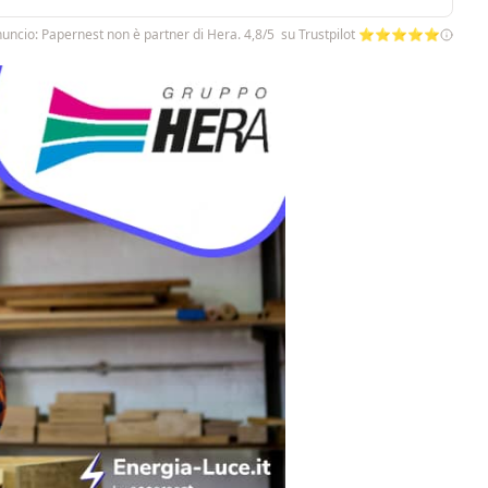
uncio: Papernest non è partner di Hera. 4,8/5 su Trustpilot ⭐⭐⭐⭐⭐