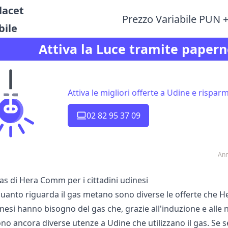
lacet
Prezzo Variabile PUN 
bile
Attiva la Luce tramite papern
Attiva le migliori offerte a Udine e risparm
02 82 95 37 09
Ann
as di Hera Comm per i cittadini udinesi
uanto riguarda il gas metano sono diverse le offerte che 
dinesi hanno bisogno del gas che, grazie all'induzione e al
no ancora diverse utenze a Udine che utilizzano il gas. Se sei