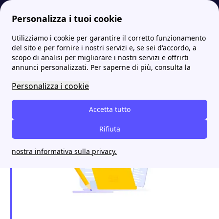
Personalizza i tuoi cookie
Utilizziamo i cookie per garantire il corretto funzionamento
Energia-Luce.it
Gas
Amgas Bari: Offerte, Recensioni, Orari e Contatti
More
del sito e per fornire i nostri servizi e, se sei d'accordo, a
scopo di analisi per migliorare i nostri servizi e offrirti
Amgas Bari: Offerte,
annunci personalizzati. Per saperne di più, consulta la
Recensioni, Orari e
Personalizza i cookie
Contatti
Accetta tutto
Rifiuta
nostra informativa sulla privacy.