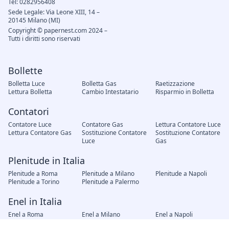
Tel: 0282956408
Sede Legale: Via Leone XIII, 14 –
20145 Milano (MI)
Copyright © papernest.com 2024 –
Tutti i diritti sono riservati
Bollette
Bolletta Luce
Bolletta Gas
Raetizzazione
Lettura Bolletta
Cambio Intestatario
Risparmio in Bolletta
Contatori
Contatore Luce
Contatore Gas
Lettura Contatore Luce
Lettura Contatore Gas
Sostituzione Contatore
Sostituzione Contatore
Luce
Gas
Plenitude in Italia
Plenitude a Roma
Plenitude a Milano
Plenitude a Napoli
Plenitude a Torino
Plenitude a Palermo
Enel in Italia
Enel a Roma
Enel a Milano
Enel a Napoli
Enel a Torino
Enel a Palermo