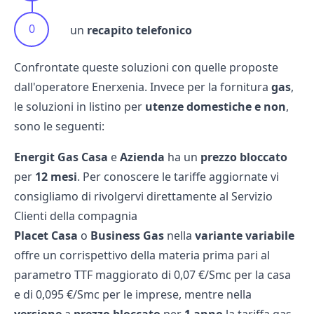
un
recapito telefonico
Confrontate queste soluzioni con quelle proposte
dall'operatore
Enerxenia
. Invece per la fornitura
gas
,
le soluzioni in listino per
utenze domestiche e non
,
sono le seguenti:
Energit Gas Casa
e
Azienda
ha un
prezzo bloccato
per
12 mesi
. Per conoscere le tariffe aggiornate vi
consigliamo di rivolgervi direttamente al Servizio
Clienti della compagnia
Placet Casa
o
Business Gas
nella
variante variabile
offre un corrispettivo della materia prima pari al
parametro TTF maggiorato di 0,07 €/Smc per la casa
e di 0,095 €/Smc per le imprese, mentre nella
versione
a
prezzo bloccato
per
1 anno
la tariffa gas