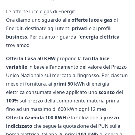
Le offerte luce e gas di Energit
Ora diamo uno sguardo alle
offerte luce
e
gas
di
Energit, destinate agli utenti
privati
e ai profili
business
. Per quanto riguarda l'
energia elettrica
troviamo::
Offerta Casa 50 KHW
propone la
tariffa
luce
variabile
in base all'andamento del valore del Prezzo
Unico Nazionale sul mercato all'ingrosso. Per ciascun
mese di fornitura, ai
primi 50 kWh
di energia
elettrica consumata viene applicato uno
sconto
del
100%
sul prezzo della componente materia prima,
fino ad un massimo di 600 kWh ogni 12 mesi
Offerta Azienda 100 KWH
è la soluzione a
prezzo
indicizzato
che segue la quotazione del PUN sulla
borsa elettrica italiana. Ai primi
100 kWh
di energia