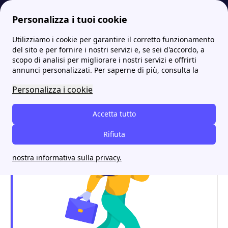
Personalizza i tuoi cookie
Utilizziamo i cookie per garantire il corretto funzionamento
Energia-Luce.it
Luce
Energit Gas e Luce: offerte, contatti e sportelli
More
del sito e per fornire i nostri servizi e, se sei d'accordo, a
scopo di analisi per migliorare i nostri servizi e offrirti
Energit Gas e Luce:
annunci personalizzati. Per saperne di più, consulta la
offerte, contatti e
Personalizza i cookie
sportelli
Accetta tutto
Rifiuta
nostra informativa sulla privacy.