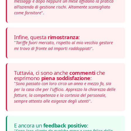
messaggi e dopo neppure un mese affidano la pratica
all'azienda di gestione rischi. Altamente sconsigliato
come fornitore
".
Infine, questa
rimostranza
:
"
Tariffe fuori mercato, rispetto al mio vecchio gestore
mi trovo di fronte ad importi raddoppiati
".
Tuttavia, ci sono anche
commenti
che
esprimono
piena soddisfazione
:
"
Sono passato con loro circa un anno e mezzo fa, sia
per la casa che per l'ufficio. Apprezzo la chiarezza delle
fatture, la competenza e la cortesia del personale,
sempre attento alle esigenze degli utenti
".
E ancora un
feedback positivo
:
"
Sono loro cliente da qualche mese e sono felice della