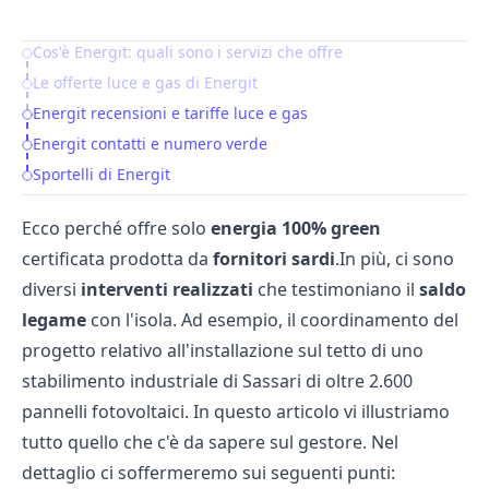
Cos'è Energit: quali sono i servizi che offre
Table of Contents
Le offerte luce e gas di Energit
Energit recensioni e tariffe luce e gas
Energit contatti e numero verde
Sportelli di Energit
Ecco perché offre solo
energia 100% green
certificata prodotta da
fornitori sardi
.In più, ci sono
diversi
interventi realizzati
che testimoniano il
saldo
legame
con l'isola. Ad esempio, il coordinamento del
progetto relativo all'installazione sul tetto di uno
stabilimento industriale di Sassari di oltre 2.600
pannelli fotovoltaici. In questo articolo vi illustriamo
tutto quello che c'è da sapere sul gestore. Nel
dettaglio ci soffermeremo sui seguenti punti: