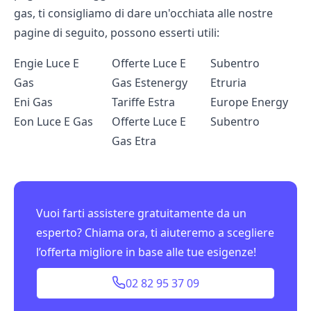
gas, ti consigliamo di dare un'occhiata alle nostre
pagine di seguito, possono esserti utili:
Engie Luce E
Offerte Luce E
Subentro
Gas
Gas Estenergy
Etruria
Eni Gas
Tariffe Estra
Europe Energy
Eon Luce E Gas
Offerte Luce E
Subentro
Gas Etra
Vuoi farti assistere gratuitamente da un
esperto? Chiama ora, ti aiuteremo a scegliere
l’offerta migliore in base alle tue esigenze!
02 82 95 37 09